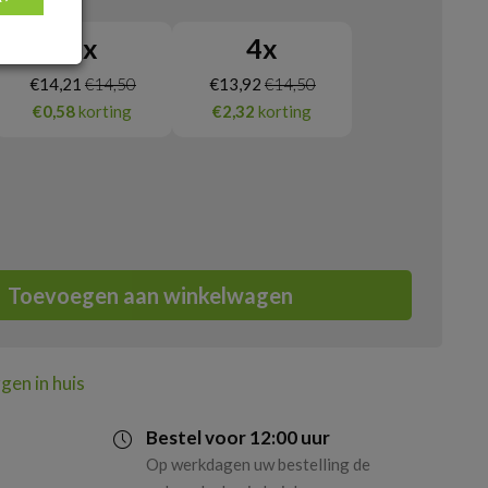
2
x
4
x
€
14,21
€
14,50
€
13,92
€
14,50
€0,58
korting
€2,32
korting
Toevoegen aan winkelwagen
gen in huis
Bestel voor 12:00 uur
Op werkdagen uw bestelling de