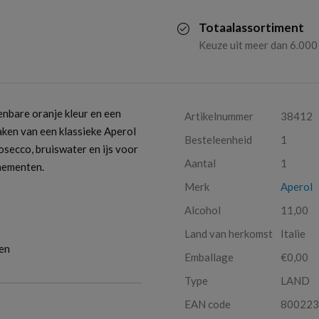
Totaalassortiment
Keuze uit meer dan 6.000
enbare oranje kleur en een
Artikelnummer
38412
maken van een klassieke Aperol
Besteleenheid
1
secco, bruiswater en ijs voor
Aantal
1
enementen.
Merk
Aperol
Alcohol
11,00
Land van herkomst
Italie
ten
Emballage
€0,00
Type
LAND
EAN code
800223