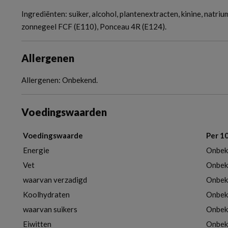
Ingrediënten: suiker, alcohol, plantenextracten, kinine, natriu
zonnegeel FCF (E110), Ponceau 4R (E124).
Allergenen
Allergenen: Onbekend.
Voedingswaarden
Voedingswaarde
Per 1
Energie
Onbek
Vet
Onbek
waarvan verzadigd
Onbek
Koolhydraten
Onbek
waarvan suikers
Onbek
Eiwitten
Onbek