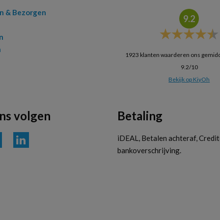
en & Bezorgen
9.2
n
n
1923
klanten waarderen ons gemid
9.2
/
10
Bekijk op KiyOh
ons volgen
Betaling
iDEAL, Betalen achteraf, Credit
bankoverschrijving.