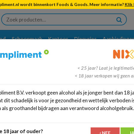
liment.nl wordt binnenkort Foods & Goods. Meer informatie?
Klik 
Zoeken
naar:
od
Schoonmaak
Kantoor
Diepvries
Aanbiedinge
tis
verzenden vanaf €95,-
Meer dan
350.000
klanten ging
< 25 jaar? Laat je legitimati
< 18 jaar verkopen wij geen a
iment B.V. verkoopt geen alcohol als je jonger bent dan 18 ja
 dit schadelijk is voor je gezondheid en wettelijk verboden is
n als groothandel bijdragen aan verantwoord alcoholgebruik
€
14,50
incl.btw
e 18 jaar of ouder?
Kies je hoeveelheid
NEE
J