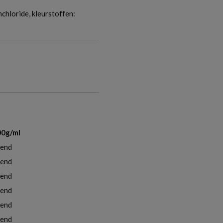
mchloride, kleurstoffen:
00g/ml
end
end
end
end
end
end