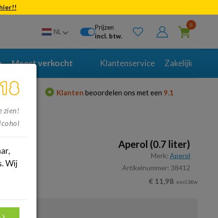
hier!!
Bekijk alle resultaten
0
Prijzen
NL
incl. btw.
n
Meest verkocht
Klantenservice
Zakelijk
en je voor
Klanten
beoordelen ons met een
9.1
e zien!
lcohol
Aperol (0.7 liter)
ar,
Merk:
Aperol
. Wij
Artikelnummer: 38412
.
€
11,98
excl.btw
A