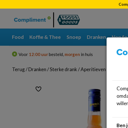
Comp
Categorieën
Merken
Food
Koffie & Thee
Snoep
Dranken
Non fo
Voor
12:00 uur
besteld,
morgen
in huis
Gra
Terug
/
Dranken
/
Sterke drank
/
Aperitieven
Compl
omdat
wille
Ben j