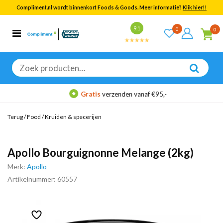
Compliment.nl wordt binnenkort Foods & Goods. Meer informatie?
Klik hier!!
Bekijk alle resultaten
9.1
0
0
Categorieën
Merken
Zoeken
naar:
Gratis
verzenden vanaf €95,-
Terug
/
Food
/
Kruiden & specerijen
Apollo Bourguignonne Melange (2kg)
Merk:
Apollo
Artikelnummer: 60557