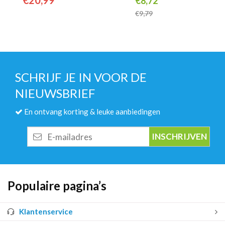
€
20,99
€
8,72
€
9,79
SCHRIJF JE IN VOOR DE
NIEUWSBRIEF
En ontvang korting & leuke aanbiedingen
E-
mailadres
Populaire pagina’s
Klantenservice