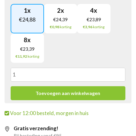
1
x
2
x
4
x
€
24,88
€
24,39
€
23,89
€0,98
korting
€3,96
korting
8
x
€
23,39
€11,92
korting
Apollo
Bourguignonne
Toevoegen aan winkelwagen
Melange
Voor 12:00 besteld, morgen in huis
(2kg)
Gratis verzending!
aantal
Bij besteding vanaf €95,-