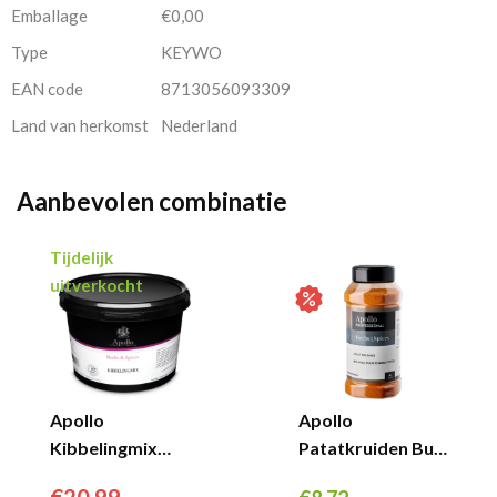
Emballage
€0,00
Type
KEYWO
EAN code
8713056093309
Land van herkomst
Nederland
Aanbevolen combinatie
Tijdelijk
uitverkocht
Apollo
Apollo
Kibbelingmix
Patatkruiden Bus
(2,5kg)...
(800gr)...