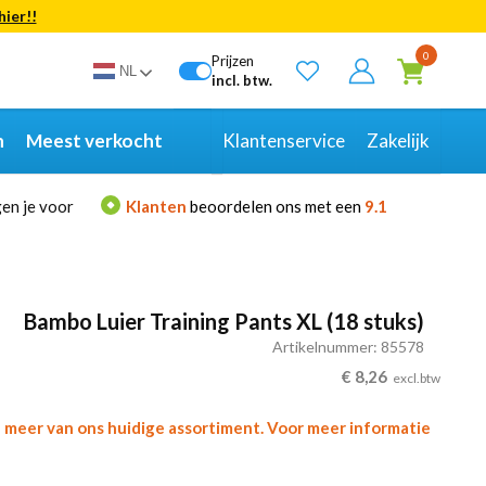
hier!!
Bekijk alle resultaten
0
Prijzen
NL
incl. btw.
n
Meest verkocht
Klantenservice
Zakelijk
en je voor
Klanten
beoordelen ons met een
9.1
Bambo Luier Training Pants XL (18 stuks)
Artikelnummer: 85578
€
8,26
excl.btw
l meer van ons huidige assortiment. Voor meer informatie