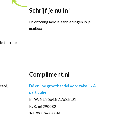
Schrijf je nu in!
En ontvang mooie aanbiedingen in je
mailbox
deld met een
Compliment.nl
card,
Dé online groothandel voor zakelijk &
particulier
BTW: NL 8564.82.262.B.01
KvK: 66290082
Tel: 085 065 5746