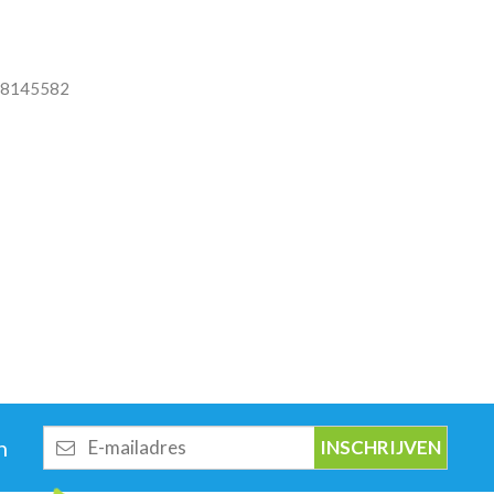
8145582
E-
n
mailadres