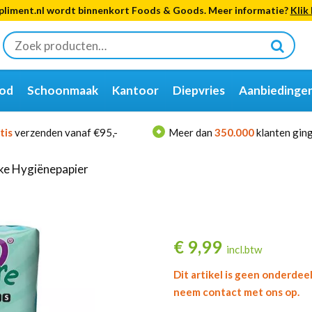
liment.nl wordt binnenkort Foods & Goods. Meer informatie?
Klik 
Zoeken
naar:
od
Schoonmaak
Kantoor
Diepvries
Aanbiedinge
tis
verzenden vanaf €95,-
Meer dan
350.000
klanten ging
jke Hygiënepapier
€
9,99
incl.btw
Dit artikel is geen onderdee
neem contact met ons op.