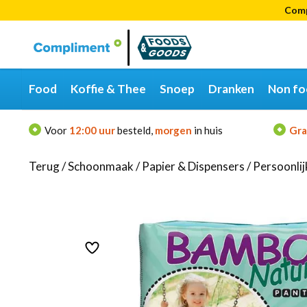
Comp
Categorieën
Merken
Food
Koffie & Thee
Snoep
Dranken
Non fo
Voor
12:00 uur
besteld,
morgen
in huis
Gra
Terug
/
Schoonmaak
/
Papier & Dispensers
/
Persoonli