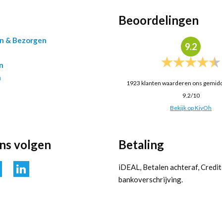
Beoordelingen
en & Bezorgen
9.2
n
n
1923
klanten waarderen ons gemid
9.2
/
10
Bekijk op KiyOh
ons volgen
Betaling
iDEAL, Betalen achteraf, Credit
bankoverschrijving.