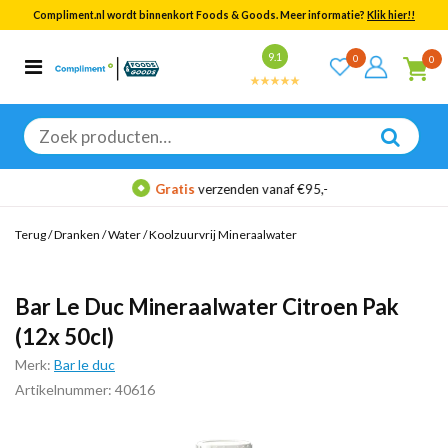
Compliment.nl wordt binnenkort Foods & Goods. Meer informatie?
Klik hier!!
Bekijk alle resultaten
9.1
0
0
Categorieën
Merken
Zoeken
naar:
Gratis
verzenden vanaf €95,-
Terug
/
Dranken
/
Water
/
Koolzuurvrij Mineraalwater
Bar Le Duc Mineraalwater Citroen Pak
(12x 50cl)
Merk:
Bar le duc
Artikelnummer: 40616