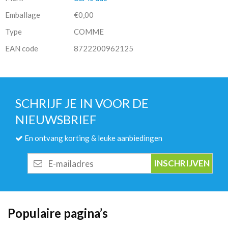
Emballage
€0,00
Type
COMME
EAN code
8722200962125
SCHRIJF JE IN VOOR DE
NIEUWSBRIEF
En ontvang korting & leuke aanbiedingen
E-
mailadres
Populaire pagina’s