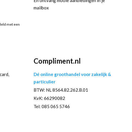
En ontvang mooie aanbiedingen in je
mailbox
deld met een
Compliment.nl
card,
Dé online groothandel voor zakelijk &
particulier
BTW: NL 8564.82.262.B.01
KvK: 66290082
Tel: 085 065 5746