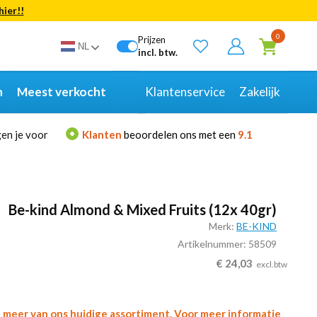
hier!!
Bekijk alle resultaten
0
Prijzen
NL
incl. btw.
n
Meest verkocht
Klantenservice
Zakelijk
en je voor
Klanten
beoordelen ons met een
9.1
Be-kind Almond & Mixed Fruits (12x 40gr)
Merk:
BE-KIND
Artikelnummer: 58509
€
24,03
excl.btw
l meer van ons huidige assortiment. Voor meer informatie