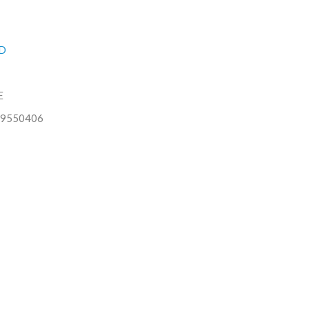
D
E
9550406