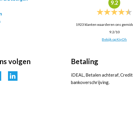
9.2
n
n
1923
klanten waarderen ons gemid
9.2
/
10
Bekijk op KiyOh
ons volgen
Betaling
iDEAL, Betalen achteraf, Credit
bankoverschrijving.