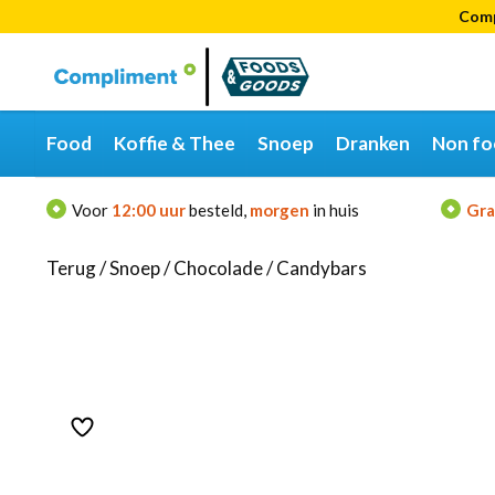
Comp
Categorieën
Merken
Food
Koffie & Thee
Snoep
Dranken
Non fo
Voor
12:00 uur
besteld,
morgen
in huis
Gra
Terug
/
Snoep
/
Chocolade
/
Candybars