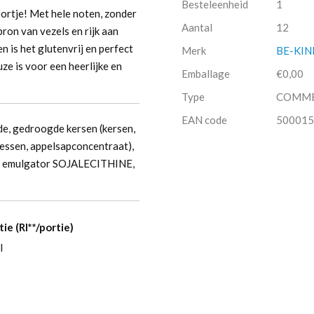
Besteleenheid
1
rtje! Met hele noten, zonder
Aantal
12
ron van vezels en rijk aan
n is het glutenvrij en perfect
Merk
BE-KIN
e is voor een heerlijke en
Emballage
€0,00
Type
COMM
EAN code
500015
, gedroogde kersen (kersen,
essen, appelsapconcentraat),
out), emulgator SOJALECITHINE,
tie (RI**/portie)
l