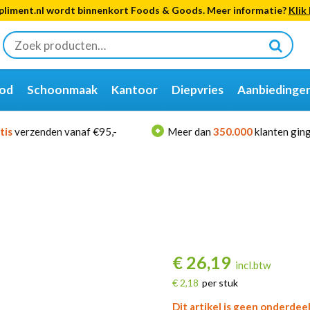
liment.nl wordt binnenkort Foods & Goods. Meer informatie?
Klik 
Zoeken
naar:
od
Schoonmaak
Kantoor
Diepvries
Aanbiedinge
tis
verzenden vanaf €95,-
Meer dan
350.000
klanten ging
€
26,19
incl.btw
€ 2,18
per stuk
Dit artikel is geen onderdee