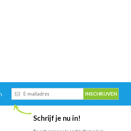
E-
n
mailadres
Schrijf je nu in!