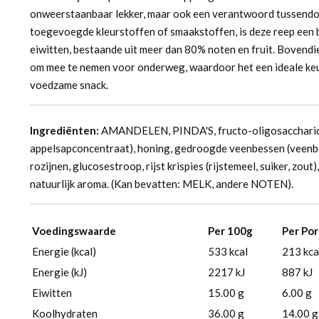
onweerstaanbaar lekker, maar ook een verantwoord tussendoo
toegevoegde kleurstoffen of smaakstoffen, is deze reep een b
eiwitten, bestaande uit meer dan 80% noten en fruit. Bovendie
om mee te nemen voor onderweg, waardoor het een ideale keuz
voedzame snack.
Ingrediënten:
AMANDELEN, PINDA'S, fructo-oligosaccharide
appelsapconcentraat), honing, gedroogde veenbessen (veenb
rozijnen, glucosestroop, rijst krispies (rijstemeel, suiker, z
natuurlijk aroma. (Kan bevatten: MELK, andere NOTEN).
Voedingswaarde
Per 100g
Per Por
Energie (kcal)
533 kcal
213 kca
Energie (kJ)
2217 kJ
887 kJ
Eiwitten
15.00 g
6.00 g
Koolhydraten
36.00 g
14.00 g