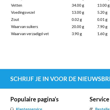
Vetten
34.00 g
13.00 g
Voedingsvezel
13.00 g
5.20 g
Zout
0.02 g
0.01 g
Waarvan suikers
20.00 g
7.90 g
Waarvan verzadigd vet
3.90 g
1.60 g
SCHRIJF JE IN VOOR DE NIEUWSBR
Populaire pagina’s
Service
Klantenservice
Bestell