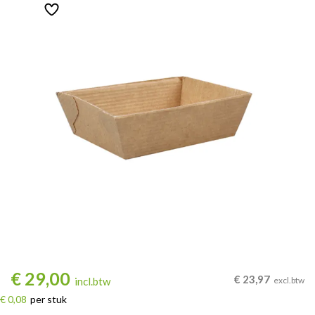
€
29,00
€
23,97
incl.btw
excl.btw
€ 0,08
per stuk