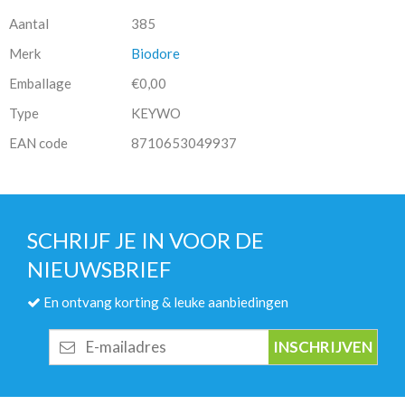
Aantal
385
Merk
Biodore
Emballage
€0,00
Type
KEYWO
EAN code
8710653049937
SCHRIJF JE IN VOOR DE
NIEUWSBRIEF
En ontvang korting & leuke aanbiedingen
E-
mailadres