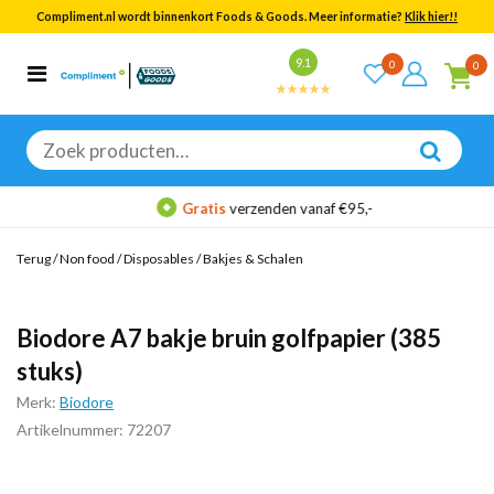
Compliment.nl wordt binnenkort Foods & Goods. Meer informatie?
Klik hier!!
Bekijk alle resultaten
9.1
0
0
Categorieën
Merken
Zoeken
naar:
Gratis
verzenden vanaf €95,-
Terug
/
Non food
/
Disposables
/
Bakjes & Schalen
Biodore A7 bakje bruin golfpapier (385
stuks)
Merk:
Biodore
Artikelnummer: 72207