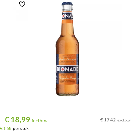
€
18,99
€
17,42
incl.btw
excl.btw
€ 1,58
per stuk