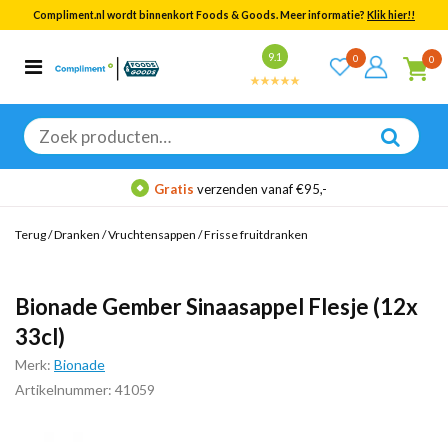
Compliment.nl wordt binnenkort Foods & Goods. Meer informatie?
Klik hier!!
Bekijk alle resultaten
9.1
0
0
Categorieën
Merken
Zoeken
naar:
Gratis
verzenden vanaf €95,-
Terug
/
Dranken
/
Vruchtensappen
/
Frisse fruitdranken
Bionade Gember Sinaasappel Flesje (12x
33cl)
Merk:
Bionade
Artikelnummer: 41059