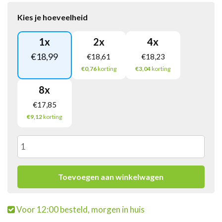
Kies je hoeveelheid
1
x
2
x
4
x
€
18,99
€
18,61
€
18,23
€0,76
korting
€3,04
korting
8
x
€
17,85
€9,12
korting
Bionade
Gember
Toevoegen aan winkelwagen
Sinaasappel
Voor 12:00 besteld, morgen in huis
Flesje