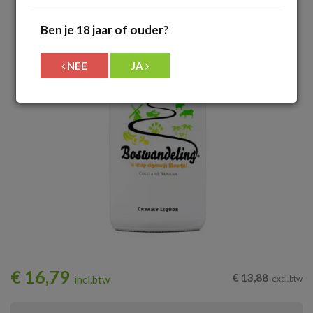
Ben je 18 jaar of ouder?
NEE
JA
€
16,79
€
13,88
incl.btw
excl.btw