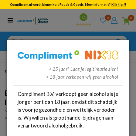
Compliment.nl wordt binnenkort Foods & Goods. Meer informatie?
Klik hier!!
Bekijk alle resultaten
9.1
0
0
Categorieën
Merken
Zoeken
naar:
Gratis
verzenden vanaf €95,-
< 25 jaar? Laat je legitimatie zien!
Terug
/
Dranken
/
Sterke drank
/
Likeuren
< 18 jaar verkopen wij geen alcohol
Boswandeling special events 14.5% (0.7
Compliment B.V. verkoopt geen alcohol als je
liter)
jonger bent dan 18 jaar, omdat dit schadelijk
is voor je gezondheid en wettelijk verboden
Merk:
Boswandeling
is. Wij willen als groothandel bijdragen aan
Artikelnummer: 38465
verantwoord alcoholgebruik.