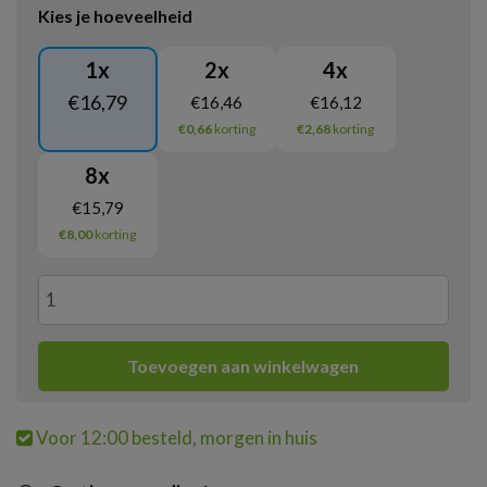
Kies je hoeveelheid
1
x
2
x
4
x
€
16,79
€
16,46
€
16,12
€0,66
korting
€2,68
korting
8
x
€
15,79
€8,00
korting
Boswandeling
special
Toevoegen aan winkelwagen
events
Voor 12:00 besteld, morgen in huis
14.5%