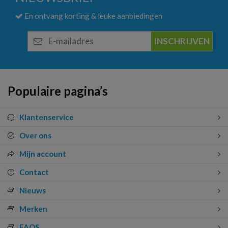
En ontvang korting & leuke aanbiedingen
E-
mailadres
Populaire pagina’s
Klantenservice
Over ons
Mijn account
Contact
Nieuws
Merken
FAQS