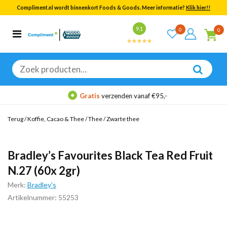
Compliment.nl wordt binnenkort Foods & Goods. Meer informatie?
Klik hier!!
Bekijk alle resultaten
9.1
0
0
Categorieën
Merken
Zoeken
naar:
Gratis
verzenden vanaf €95,-
Terug
/
Koffie, Cacao & Thee
/
Thee
/
Zwarte thee
Bradley’s Favourites Black Tea Red Fruit
N.27 (60x 2gr)
Merk:
Bradley's
Artikelnummer: 55253