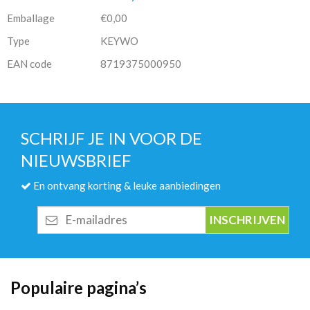
Emballage
€0,00
Type
KEYWO
EAN code
8719375000950
SCHRIJF JE IN VOOR DE
NIEUWSBRIEF
En ontvang korting & leuke aanbiedingen
E-
mailadres
Populaire pagina’s