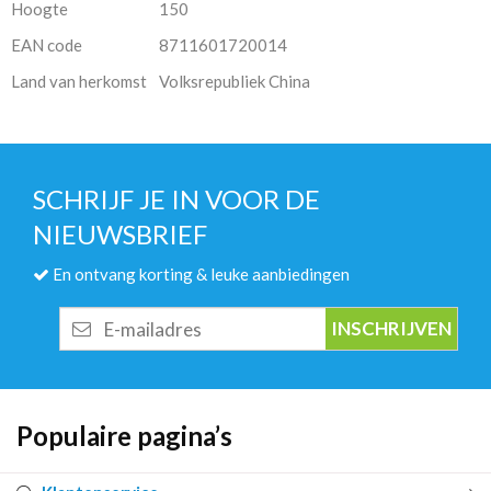
Hoogte
150
EAN code
8711601720014
Land van herkomst
Volksrepubliek China
SCHRIJF JE IN VOOR DE
NIEUWSBRIEF
En ontvang korting & leuke aanbiedingen
E-
mailadres
Populaire pagina’s