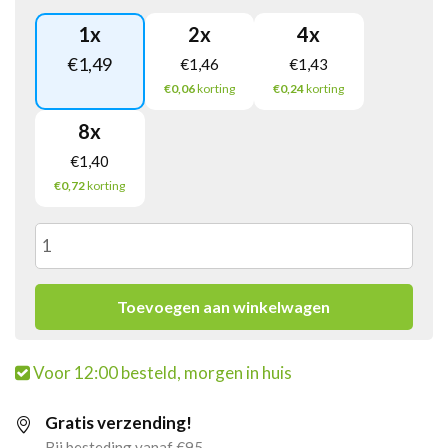
1
x
2
x
4
x
€
1,49
€
1,46
€
1,43
€0,06
korting
€0,24
korting
8
x
€
1,40
€0,72
korting
Candy
Canes
Toevoegen aan winkelwagen
Rood-
Voor 12:00 besteld, morgen in huis
Wit
Gratis verzending!
doosje
Bij besteding vanaf €95,-