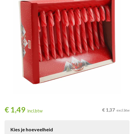
€
1,49
€
1,37
incl.btw
excl.btw
Kies je hoeveelheid