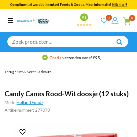
Compliment.nl wordt binnenkort Foods & Goods. Meer informatie?
Klik hier!!
Bekijk alle resultaten
9.1
0
0
Categorieën
Merken
Zoeken
naar:
Gratis
verzenden vanaf €95,-
Terug
/
Sint & Kerst Cadeau's
Candy Canes Rood-Wit doosje (12 stuks)
Merk:
Holland Foodz
Artikelnummer: 277070