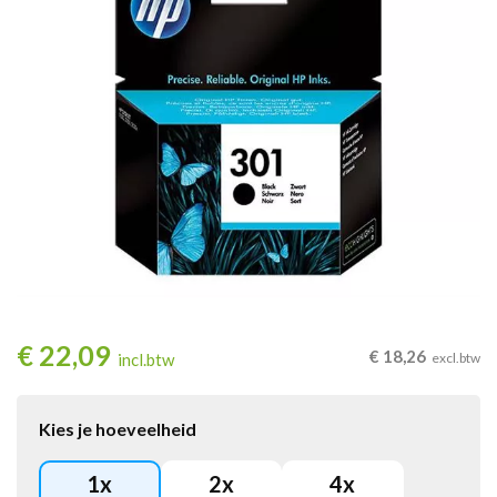
€
22,09
€
18,26
incl.btw
excl.btw
Kies je hoeveelheid
1
x
2
x
4
x