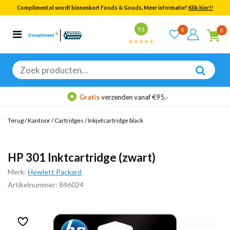
Compliment.nl wordt binnenkort Foods & Goods. Meer informatie?
Klik hier!!
Bekijk alle resultaten
9.1
0
0
Categorieën
Merken
Zoeken
naar:
Gratis
verzenden vanaf €95,-
Terug
/
Kantoor
/
Cartridges
/
Inkjetcartridge black
HP 301 Inktcartridge (zwart)
Merk:
Hewlett Packard
Artikelnummer: 846024