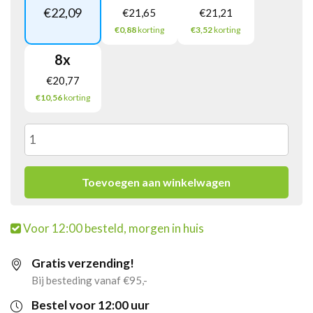
€
22,09
€
21,65
€
21,21
€0,88
korting
€3,52
korting
8
x
€
20,77
€10,56
korting
HP
301
Toevoegen aan winkelwagen
Inktcartridge
Voor 12:00 besteld, morgen in huis
(zwart)
Gratis verzending!
aantal
Bij besteding vanaf €95,-
Bestel voor 12:00 uur