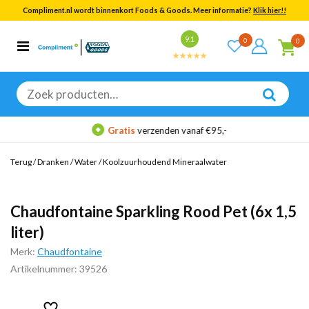
Compliment.nl wordt binnenkort Foods & Goods. Meer informatie?
Klik hier!!
Bekijk alle resultaten
9.1
0
0
Categorieën
Merken
Zoeken
naar:
Gratis
verzenden vanaf €95,-
Terug
/
Dranken
/
Water
/
Koolzuurhoudend Mineraalwater
Chaudfontaine Sparkling Rood Pet (6x 1,5
liter)
Merk:
Chaudfontaine
Artikelnummer: 39526