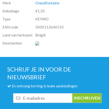
Merk
Chaudfontaine
Emballage
€1,50
Type
KEYWO
EAN code
5000112646535
Land van herkomst
België
Keurmerken
SCHRIJF JE IN VOOR DE
NIEUWSBRIEF
En ontvang korting & leuke aanbiedingen
E-
mailadres