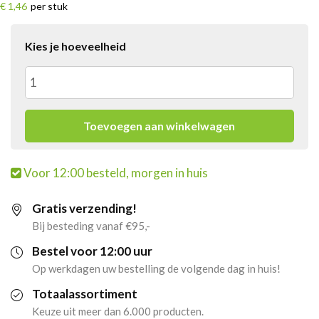
€ 1,46
per stuk
Kies je hoeveelheid
Chaudfontaine
Sparkling
Toevoegen aan winkelwagen
Rood
Voor 12:00 besteld, morgen in huis
Pet
Gratis verzending!
(6x
Bij besteding vanaf €95,-
1,5
Bestel voor 12:00 uur
Op werkdagen uw bestelling de volgende dag in huis!
liter)
Totaalassortiment
aantal
Keuze uit meer dan 6.000 producten.