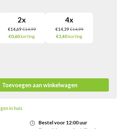
2
x
4
x
€
14,69
€
14,99
€
14,39
€
14,99
€0,60
korting
€2,40
korting
Toevoegen aan winkelwagen
gen in huis
Bestel voor 12:00 uur