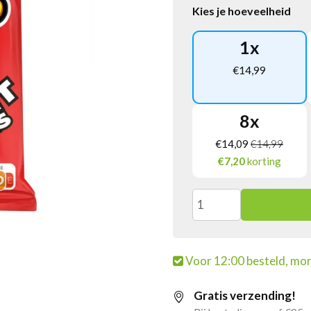
Kies je hoeveelheid
1
x
€
14,99
8
x
€
14,09
€
14,99
€7,20
korting
Cheetos
Nibb
Voor 12:00 besteld, mor
It
Gratis verzending!
Sticks