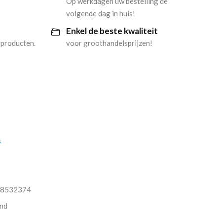
Op werkdagen uw bestelling de
volgende dag in huis!
Enkel de beste kwaliteit
 producten.
voor groothandelsprijzen!
s
O
8532374
nd