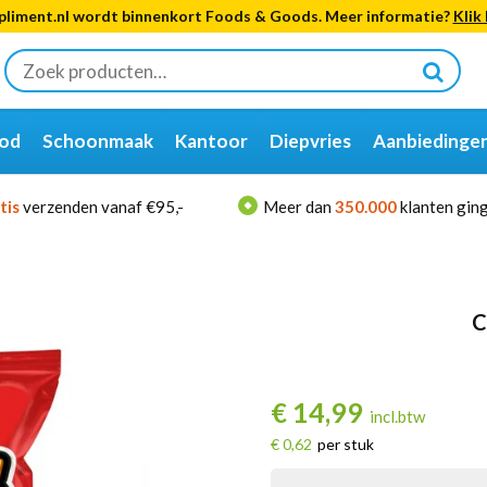
liment.nl wordt binnenkort Foods & Goods. Meer informatie?
Klik 
Zoeken
naar:
od
Schoonmaak
Kantoor
Diepvries
Aanbiedinge
tis
verzenden vanaf €95,-
Meer dan
350.000
klanten ging
C
€
14,99
incl.btw
€ 0,62
per stuk