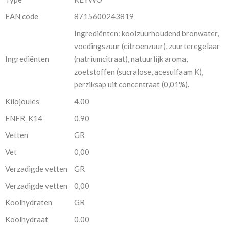
EAN code
8715600243819
Ingrediënten: koolzuurhoudend bronwater,
voedingszuur (citroenzuur), zuurteregelaar
Ingrediënten
(natriumcitraat), natuurlijk aroma,
zoetstoffen (sucralose, acesulfaam K),
perziksap uit concentraat (0,01%).
Kilojoules
4,00
ENER_K14
0,90
Vetten
GR
Vet
0,00
Verzadigde vetten
GR
Verzadigde vetten
0,00
Koolhydraten
GR
Koolhydraat
0,00