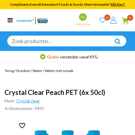
Compliment.nl wordt binnenkort Foods & Goods. Meer informatie?
Klik hier!!
Bekijk alle resultaten
9.1
0
0
Categorieën
Merken
Zoeken
naar:
Gratis
verzenden vanaf €95,-
Terug
/
Dranken
/
Water
/
Water met smaak
Crystal Clear Peach PET (6x 50cl)
Merk:
Crystal clear
Artikelnummer: 9495