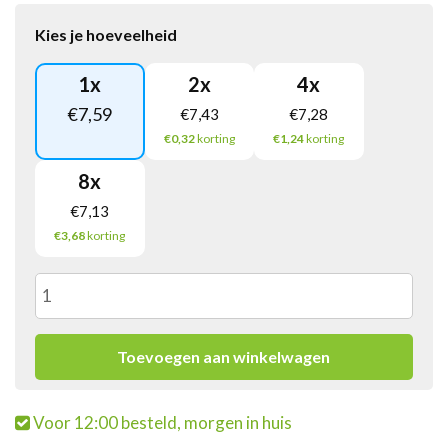
Kies je hoeveelheid
1
x
2
x
4
x
€
7,59
€
7,43
€
7,28
€0,32
korting
€1,24
korting
8
x
€
7,13
€3,68
korting
Crystal
Clear
Toevoegen aan winkelwagen
Peach
Voor 12:00 besteld, morgen in huis
PET