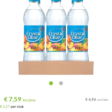
€
7,59
€
6,96
incl.btw
excl.btw
€ 1,27
per stuk