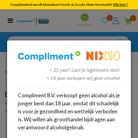
Compliment.nl wordt binnenkort Foods & Goods. Meer informatie?
Klik hier!!
Bekijk alle resultaten
9.1
0
0
Categorieën
Merken
Zoeken
naar:
Gratis
verzenden vanaf €95,-
< 25 jaar? Laat je legitimatie zien!
Terug
/
Dranken
/
Sterke drank
/
Likeuren
< 18 jaar verkopen wij geen alcohol
De Kuyper Coconut Kokos (70cl)
Compliment B.V. verkoopt geen alcohol als je
jonger bent dan 18 jaar, omdat dit schadelijk
Merk:
De Kuyper
Artikelnummer: 36133
is voor je gezondheid en wettelijk verboden
is. Wij willen als groothandel bijdragen aan
verantwoord alcoholgebruik.