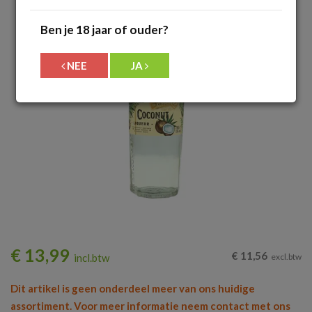
Ben je 18 jaar of ouder?
NEE
JA
€
13,99
€
11,56
incl.btw
excl.btw
Dit artikel is geen onderdeel meer van ons huidige
assortiment. Voor meer informatie neem contact met ons