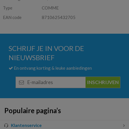
Type
COMME
EAN code
8710625432705
SCHRIJF JE IN VOOR DE
NIEUWSBRIEF
En ontvang korting & leuke aanbiedingen
E-
mailadres
Populaire pagina’s
Klantenservice