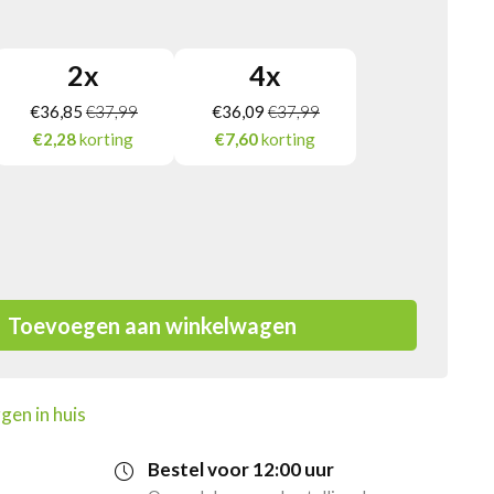
2
x
4
x
€
36,85
€
37,99
€
36,09
€
37,99
€2,28
korting
€7,60
korting
Toevoegen aan winkelwagen
gen in huis
Bestel voor 12:00 uur