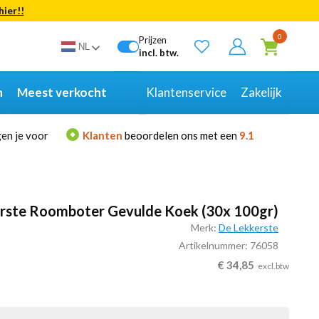
hier!!
Bekijk alle resultaten
0
Prijzen
NL
incl. btw.
n
Meest verkocht
Klantenservice
Zakelijk
en je voor
Klanten
beoordelen ons met een
9.1
rste Roomboter Gevulde Koek (30x 100gr)
Merk:
De Lekkerste
Artikelnummer: 76058
€
34,85
excl.btw