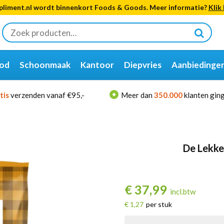
liment.nl wordt binnenkort Foods & Goods. Meer informatie?
Klik 
Zoeken
naar:
od
Schoonmaak
Kantoor
Diepvries
Aanbiedinge
tis
verzenden vanaf €95,-
Meer dan
350.000
klanten ging
De Lekke
€
37,99
incl.btw
€ 1,27
per stuk