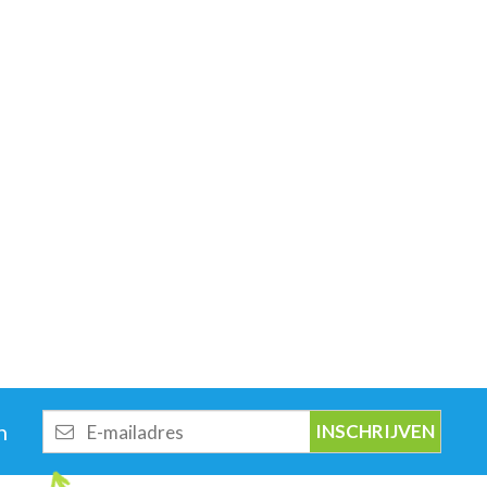
E-
n
mailadres