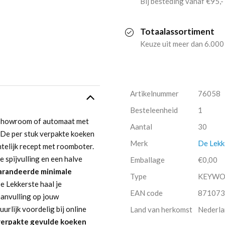
Bij besteding vanaf €95,-
Koek
Totaalassortiment
(30x
Keuze uit meer dan 6.000
100gr)
aantal
Artikelnummer
76058
Besteleenheid
1
, showroom of automaat met
Aantal
30
De per stuk verpakte koeken
Merk
De Lekk
telijk recept met roomboter.
 spijvulling en een halve
Emballage
€0,00
garandeerde minimale
Type
KEYW
 Lekkerste haal je
EAN code
871073
aanvulling op jouw
rlijk voordelig bij online
Land van herkomst
Nederla
 verpakte gevulde koeken