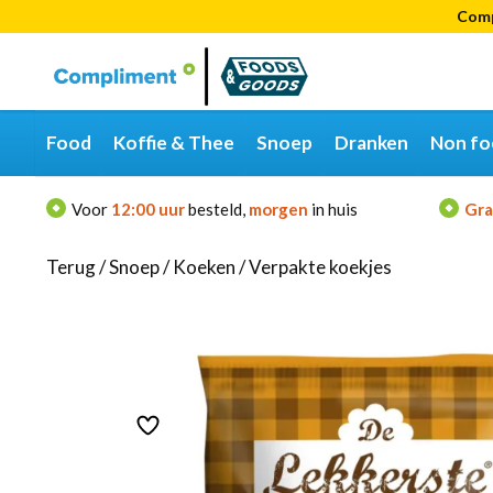
Comp
Categorieën
Merken
Food
Koffie & Thee
Snoep
Dranken
Non fo
Voor
12:00 uur
besteld,
morgen
in huis
Gra
Terug
/
Snoep
/
Koeken
/
Verpakte koekjes