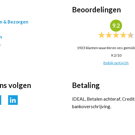
Beoordelingen
en & Bezorgen
9.2
n
n
1923
klanten waarderen ons gemid
9.2
/
10
Bekijk op KiyOh
ons volgen
Betaling
iDEAL, Betalen achteraf, Credit
bankoverschrijving.