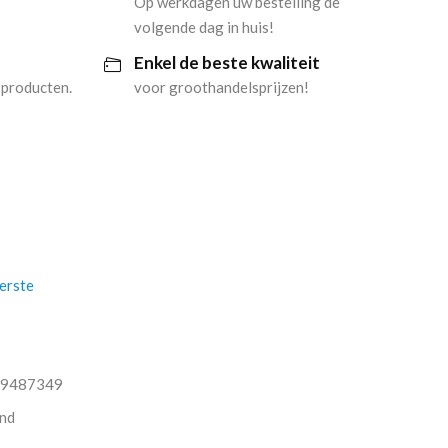
Op werkdagen uw bestelling de
volgende dag in huis!
Enkel de beste kwaliteit
 producten.
voor groothandelsprijzen!
erste
O
9487349
nd