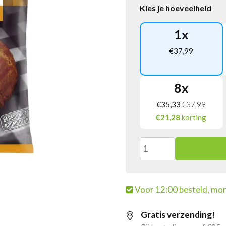
Kies je hoeveelheid
1
x
€
37,99
8
x
€
35,33
€
37,99
€21,28
korting
De
Lekkerste
Voor 12:00 besteld, mor
Roomboter
Gratis verzending!
Gevulde