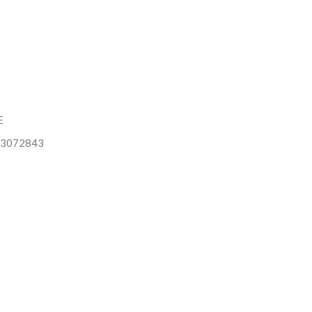
E
3072843