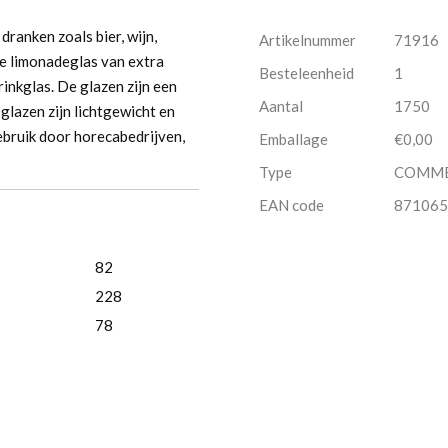
dranken zoals bier, wijn,
Artikelnummer
71916
hte limonadeglas van extra
Besteleenheid
1
rinkglas. De glazen zijn een
Aantal
1750
glazen zijn lichtgewicht en
gebruik door horecabedrijven,
Emballage
€0,00
Type
COMM
EAN code
871065
82
228
78