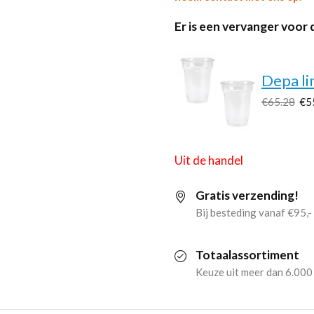
Er is een vervanger voor 
Depa l
€65.28
€5
Uit de handel
Gratis verzending!
Bij besteding vanaf €95,-
Totaalassortiment
Keuze uit meer dan 6.000