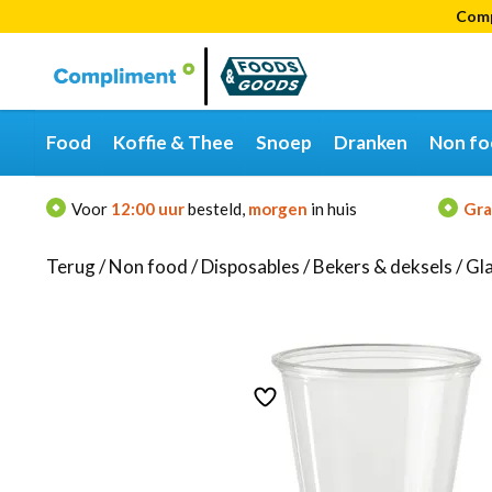
Comp
Categorieën
Merken
Food
Koffie & Thee
Snoep
Dranken
Non fo
Voor
12:00 uur
besteld,
morgen
in huis
Gra
Terug
/
Non food
/
Disposables
/
Bekers & deksels
/
Gl