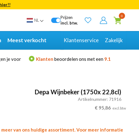
hier!!
Bekijk alle resultaten
0
Prijzen
NL
incl. btw.
n
Meest verkocht
Klantenservice
Zakelijk
en je voor
Klanten
beoordelen ons met een
9.1
Depa Wijnbeker (1750x 22,8cl)
Artikelnummer: 71916
€
95,86
excl.btw
l meer van ons huidige assortiment. Voor meer informatie