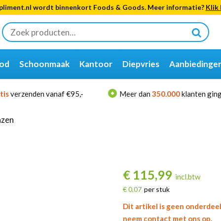
liment.nl wordt binnenkort Foods & Goods. Meer informatie?
Klik 
Zoeken
naar:
od
Schoonmaak
Kantoor
Diepvries
Aanbiedinge
tis
verzenden vanaf €95,-
Meer dan
350.000
klanten ging
azen
€
115,99
incl.btw
€ 0,07
per stuk
Dit artikel is geen onderdee
neem contact met ons op.