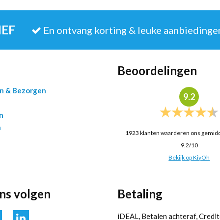
IEF
En ontvang korting & leuke aanbiedinge
Beoordelingen
en & Bezorgen
9.2
n
n
1923
klanten waarderen ons gemid
9.2
/
10
Bekijk op KiyOh
ons volgen
Betaling
iDEAL, Betalen achteraf, Credit