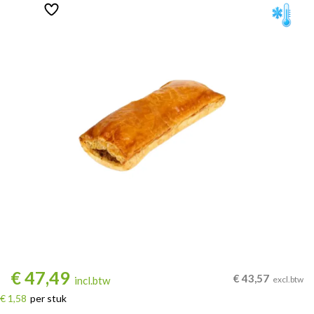
€
47,49
€
43,57
incl.btw
excl.btw
€ 1,58
per stuk