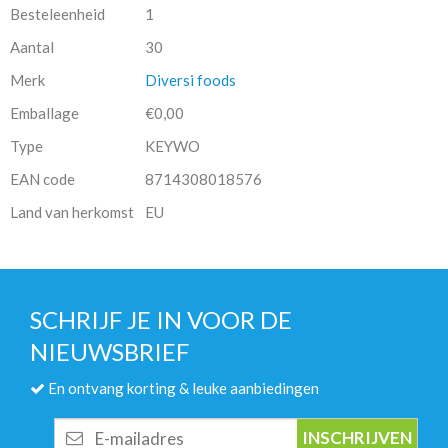
Besteleenheid
1
Aantal
30
Merk
Diversi foods
Emballage
€0,00
Type
KEYWO
EAN code
8714308018576
Land van herkomst
EU
SCHRIJF JE IN VOOR DE
NIEUWSBRIEF
En ontvang korting & leuke aanbiedingen
E-
mailadres