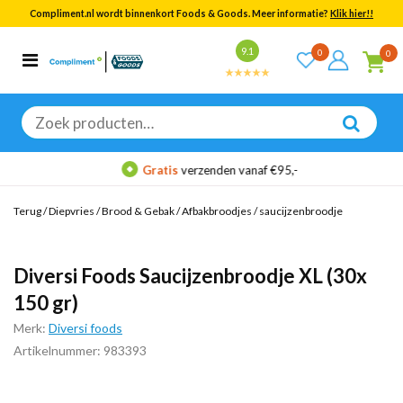
Compliment.nl wordt binnenkort Foods & Goods. Meer informatie?
Klik hier!!
Bekijk alle resultaten
9.1
0
0
Categorieën
Merken
Zoeken
naar:
Gratis
verzenden vanaf €95,-
Terug
/
Diepvries
/
Brood & Gebak
/
Afbakbroodjes
/
saucijzenbroodje
Diversi Foods Saucijzenbroodje XL (30x
150 gr)
Merk:
Diversi foods
Artikelnummer: 983393