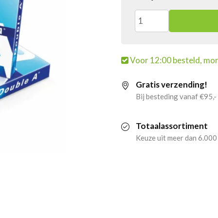
Double
A
Voor 12:00 besteld, mor
Printpapier
Gratis verzending!
A4
Bij besteding vanaf €95,-
80
Totaalassortiment
gram
Keuze uit meer dan 6.000
(2500
vel)
aantal