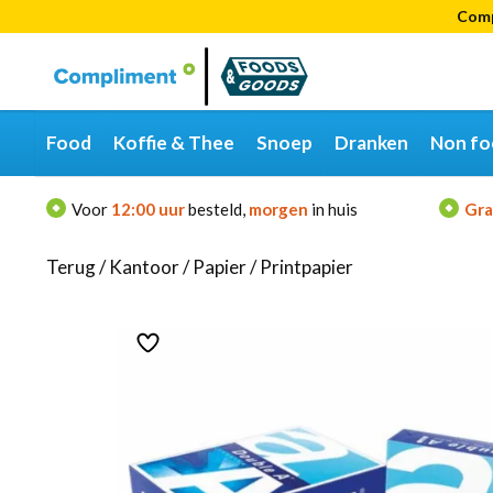
Comp
Categorieën
Merken
Food
Koffie & Thee
Snoep
Dranken
Non fo
Voor
12:00 uur
besteld,
morgen
in huis
Gra
Terug
/
Kantoor
/
Papier
/
Printpapier