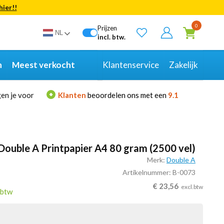
hier!!
Bekijk alle resultaten
0
Prijzen
NL
incl. btw.
n
Meest verkocht
Klantenservice
Zakelijk
en je voor
Klanten
beoordelen ons met een
9.1
Double A Printpapier A4 80 gram (2500 vel)
Merk:
Double A
Artikelnummer: B-0073
€
23,56
excl.btw
.btw