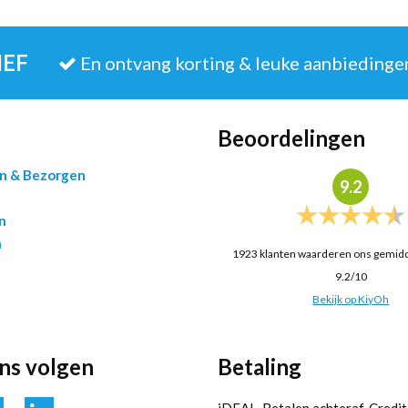
IEF
En ontvang korting & leuke aanbiedinge
Beoordelingen
en & Bezorgen
9.2
n
n
1923
klanten waarderen ons gemid
9.2
/
10
Bekijk op KiyOh
ons volgen
Betaling