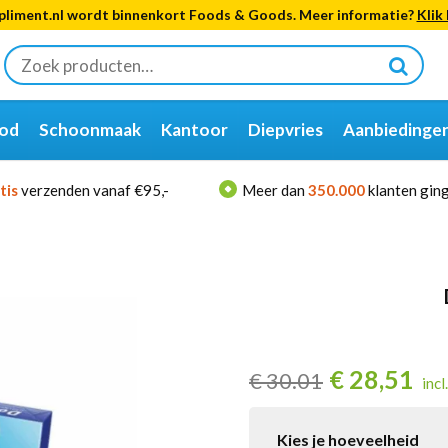
liment.nl wordt binnenkort Foods & Goods. Meer informatie?
Klik 
Zoeken
naar:
od
Schoonmaak
Kantoor
Diepvries
Aanbiedinge
tis
verzenden vanaf €95,-
Meer dan
350.000
klanten ging
€
28,51
€
30.01
incl
Kies je hoeveelheid