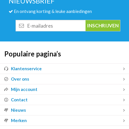
NIEUWSBRIEF
En ontvang korting & leuke aanbiedingen
E-
mailadres
Populaire pagina’s
Klantenservice
Over ons
Mijn account
Contact
Nieuws
Merken