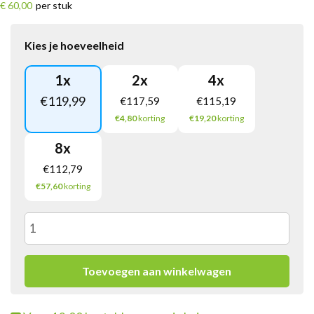
€ 60,00
per stuk
Kies je hoeveelheid
1
x
2
x
4
x
€
119,99
€
117,59
€
115,19
€4,80
korting
€19,20
korting
8
x
€
112,79
€57,60
korting
Douwe
Egberts
Toevoegen aan winkelwagen
Cafitesse