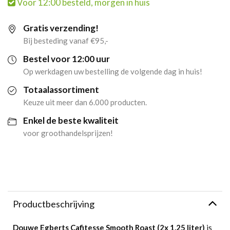
Voor 12:00 besteld, morgen in huis
Smooth
Gratis verzending!
Roast
Bij besteding vanaf €95,-
(2x
Bestel voor 12:00 uur
Op werkdagen uw bestelling de volgende dag in huis!
1,25
Totaalassortiment
liter)
Keuze uit meer dan 6.000 producten.
Enkel de beste kwaliteit
aantal
voor groothandelsprijzen!
Productbeschrijving
Douwe Egberts Cafitesse Smooth Roast (2x 1,25 liter)
is