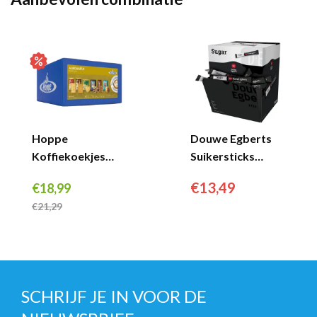
Hoppe
Douwe Egberts
Koffiekoekjes
Suikersticks
Allegaartje 6
(500x 4gr)...
€
13,49
€
18,99
Soorten (150
€
21,29
stuks)...
SCHRIJF JE IN VOOR DE