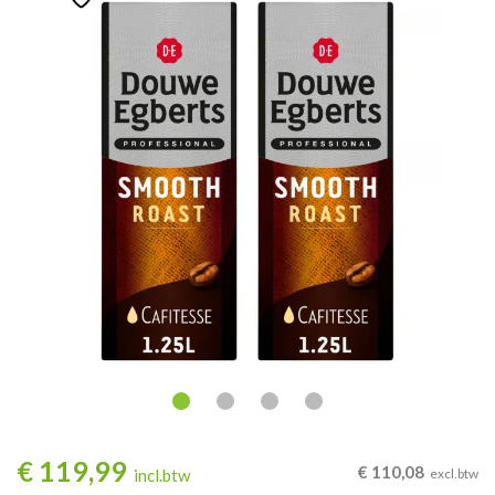
€
119,99
€
110,08
incl.btw
excl.btw