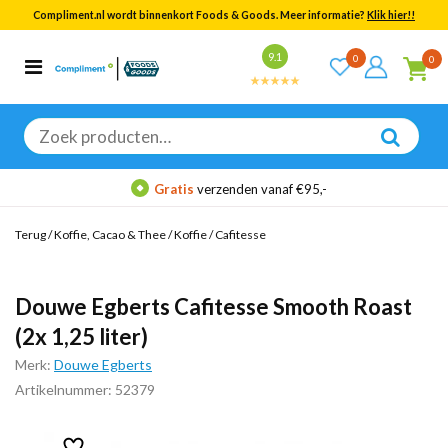
Compliment.nl wordt binnenkort Foods & Goods. Meer informatie?
Klik hier!!
Bekijk alle resultaten
9.1
0
0
Categorieën
Merken
Zoeken
naar:
Gratis
verzenden vanaf €95,-
Terug
/
Koffie, Cacao & Thee
/
Koffie
/
Cafitesse
Douwe Egberts Cafitesse Smooth Roast
(2x 1,25 liter)
Merk:
Douwe Egberts
Artikelnummer: 52379