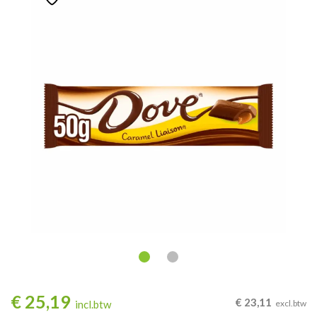
€
25,19
€
23,11
incl.btw
excl.btw