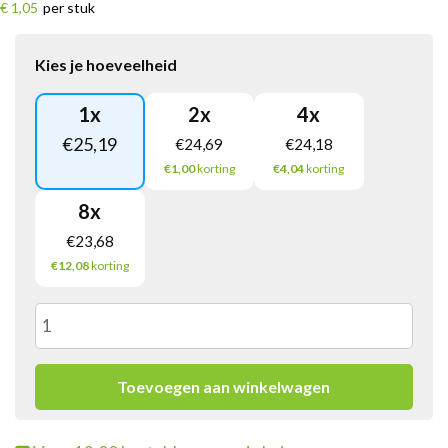
€ 1,05
per stuk
Kies je hoeveelheid
1
x
2
x
4
x
€
25,19
€
24,69
€
24,18
€1,00
korting
€4,04
korting
8
x
€
23,68
€12,08
korting
Dove
Liaison
Toevoegen aan winkelwagen
Caramel