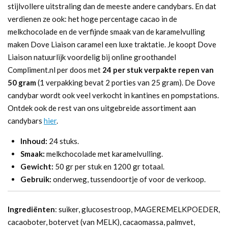
stijlvollere uitstraling dan de meeste andere candybars. En dat
verdienen ze ook: het hoge percentage cacao in de
melkchocolade en de verfijnde smaak van de karamelvulling
maken Dove Liaison caramel een luxe traktatie. Je koopt Dove
Liaison natuurlijk voordelig bij online groothandel
Compliment.nl per doos met
24 per stuk verpakte repen van
50 gram
(1 verpakking bevat 2 porties van 25 gram). De Dove
candybar wordt ook veel verkocht in kantines en pompstations.
Ontdek ook de rest van ons uitgebreide assortiment aan
candybars
hier
.
Inhoud:
24 stuks.
Smaak:
melkchocolade met karamelvulling.
Gewicht:
50 gr per stuk en 1200 gr totaal.
Gebruik:
onderweg, tussendoortje of voor de verkoop.
Ingrediënten
: suiker, glucosestroop, MAGEREMELKPOEDER,
cacaoboter, botervet (van MELK), cacaomassa, palmvet,