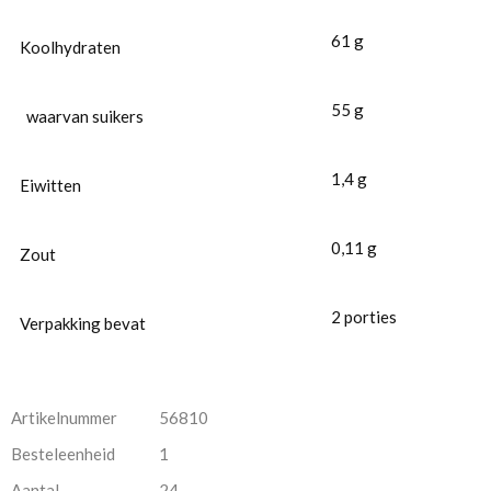
61
g
Koolhydraten
55
g
waarvan suikers
1,4
g
Eiwitten
0,11
g
Zout
2 porties
Verpakking bevat
Artikelnummer
56810
Besteleenheid
1
Aantal
24