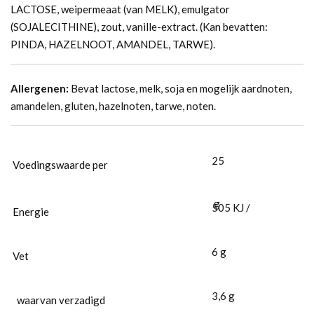
LACTOSE, weipermeaat (van MELK), emulgator
(SOJALECITHINE), zout, vanille-extract. (Kan bevatten:
PINDA, HAZELNOOT, AMANDEL, TARWE).
Allergenen:
Bevat lactose, melk, soja en mogelijk aardnoten,
amandelen, gluten, hazelnoten, tarwe, noten.
25
Voedingswaarde per
g
505
KJ
/
Energie
6
g
Vet
3,6
g
waarvan verzadigd