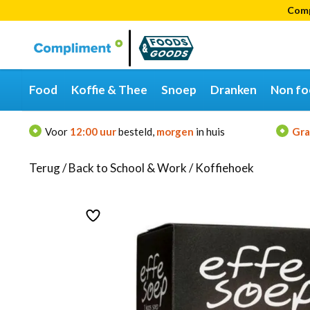
Comp
Categorieën
Merken
Food
Koffie & Thee
Snoep
Dranken
Non fo
Voor
12:00 uur
besteld,
morgen
in huis
Gra
Terug
/
Back to School & Work
/
Koffiehoek