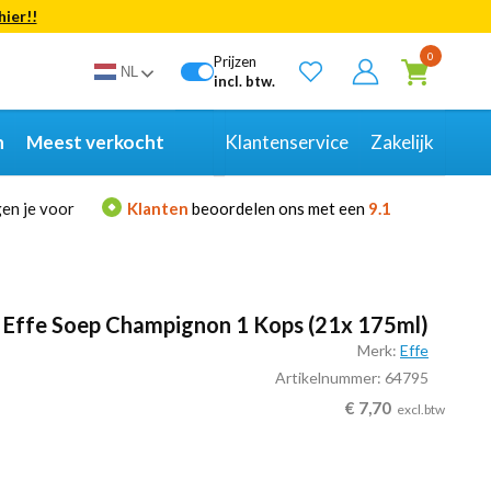
hier!!
Bekijk alle resultaten
0
Prijzen
NL
incl. btw.
n
Meest verkocht
Klantenservice
Zakelijk
en je voor
Klanten
beoordelen ons met een
9.1
Effe Soep Champignon 1 Kops (21x 175ml)
Merk:
Effe
Artikelnummer: 64795
€
7,70
excl.btw