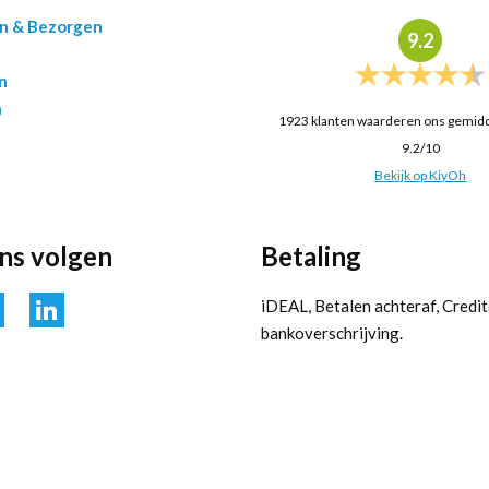
en & Bezorgen
9.2
n
n
1923
klanten waarderen ons gemid
9.2
/
10
Bekijk op KiyOh
ons volgen
Betaling
iDEAL, Betalen achteraf, Credit
bankoverschrijving.