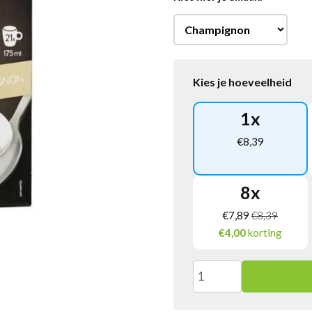
Kies je hoeveelheid
1
x
€
8,39
8
x
€
7,89
€
8,39
€4,00
korting
Effe
Soep