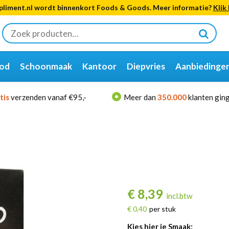
liment.nl wordt binnenkort Foods & Goods. Meer informatie?
Klik 
Zoeken
naar:
od
Schoonmaak
Kantoor
Diepvries
Aanbiedinge
tis
verzenden vanaf €95,-
Meer dan
350.000
klanten ging
€
8,39
incl.btw
€ 0,40
per stuk
Kies hier je Smaak: