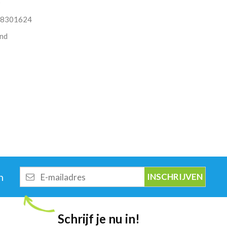
O
8301624
nd
E-
n
mailadres
Schrijf je nu in!