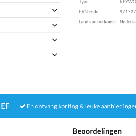
Type
KEYW
EAN code
871727
Land van herkomst
Nederla
IEF
En ontvang korting & leuke aanbiedinge
Beoordelingen