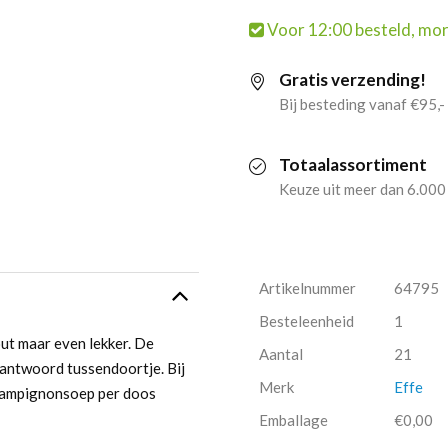
Voor 12:00 besteld, mor
Champignon
Gratis verzending!
1
Bij besteding vanaf €95,-
Kops
Totaalassortiment
(21x
Keuze uit meer dan 6.000
175ml)
aantal
Artikelnummer
64795
Besteleenheid
1
ut maar even lekker. De
Aantal
21
antwoord tussendoortje. Bij
Merk
Effe
champignonsoep per doos
Emballage
€0,00