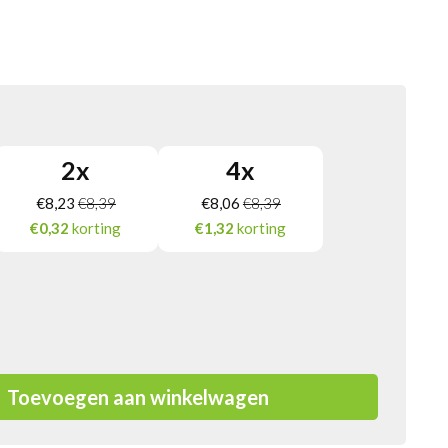
2
x
4
x
€
8,23
€
8,39
€
8,06
€
8,39
€0,32
korting
€1,32
korting
Toevoegen aan winkelwagen