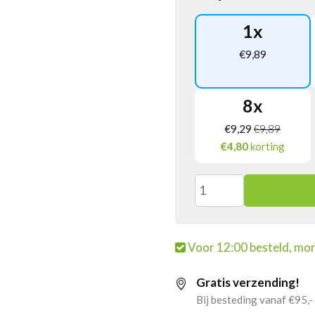
1
x
€
9,89
8
x
€
9,29
€
9,89
€4,80
korting
Finest
Call
Voor 12:00 besteld, mor
Mango
Gratis verzending!
Puree
Bij besteding vanaf €95,-