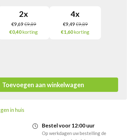
2
x
4
x
€
9,69
€
9,89
€
9,49
€
9,89
€0,40
korting
€1,60
korting
Toevoegen aan winkelwagen
gen in huis
Bestel voor 12:00 uur
Op werkdagen uw bestelling de