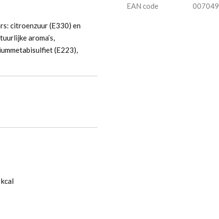
EAN code
007049
rs: citroenzuur (E330) en
uurlijke aroma’s,
iummetabisulfiet (E223),
l
 kcal