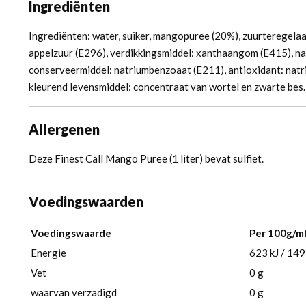
Ingrediënten
Ingrediënten: water, suiker, mangopuree (20%), zuurteregelaa
appelzuur (E296), verdikkingsmiddel: xanthaangom (E415), nat
conserveermiddel: natriumbenzoaat (E211), antioxidant: natr
kleurend levensmiddel: concentraat van wortel en zwarte bes.
Allergenen
Deze Finest Call Mango Puree (1 liter) bevat sulfiet.
Voedingswaarden
Voedingswaarde
Per 100g/m
Energie
623 kJ / 149
Vet
0 g
waarvan verzadigd
0 g