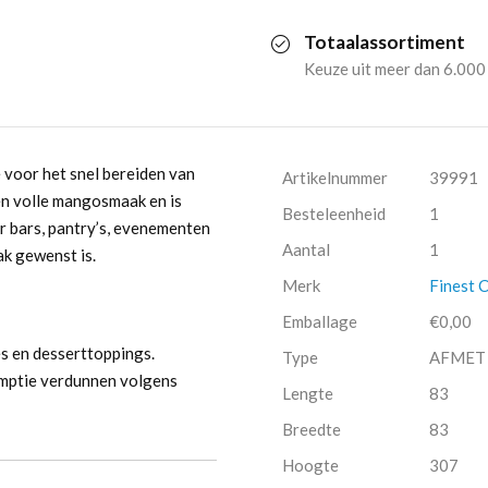
(1
Totaalassortiment
liter)
Keuze uit meer dan 6.000
aantal
 voor het snel bereiden van
Artikelnummer
39991
een volle mangosmaak en is
Besteleenheid
1
or bars, pantry’s, evenementen
Aantal
1
k gewenst is.
Merk
Finest C
Emballage
€0,00
es en desserttoppings.
Type
AFMET
umptie verdunnen volgens
Lengte
83
Breedte
83
Hoogte
307