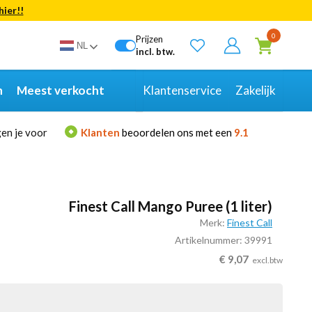
hier!!
Bekijk alle resultaten
0
Prijzen
NL
incl. btw.
n
Meest verkocht
Klantenservice
Zakelijk
en je voor
Klanten
beoordelen ons met een
9.1
Finest Call Mango Puree (1 liter)
Merk:
Finest Call
Artikelnummer: 39991
€
9,07
excl.btw