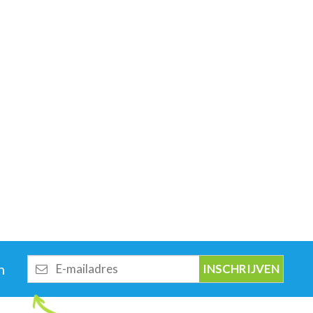
E-
n
mailadres