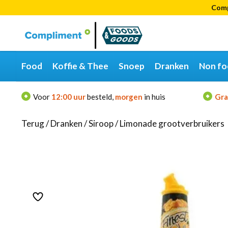
Comp
Categorieën
Merken
Food
Koffie & Thee
Snoep
Dranken
Non fo
Voor
12:00 uur
besteld,
morgen
in huis
Gra
Terug
/
Dranken
/
Siroop
/
Limonade grootverbruikers