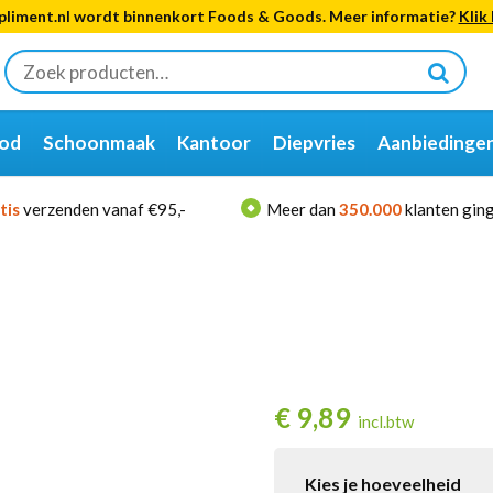
liment.nl wordt binnenkort Foods & Goods. Meer informatie?
Klik 
Zoeken
naar:
od
Schoonmaak
Kantoor
Diepvries
Aanbiedinge
tis
verzenden vanaf €95,-
Meer dan
350.000
klanten ging
€
9,89
incl.btw
Kies je hoeveelheid