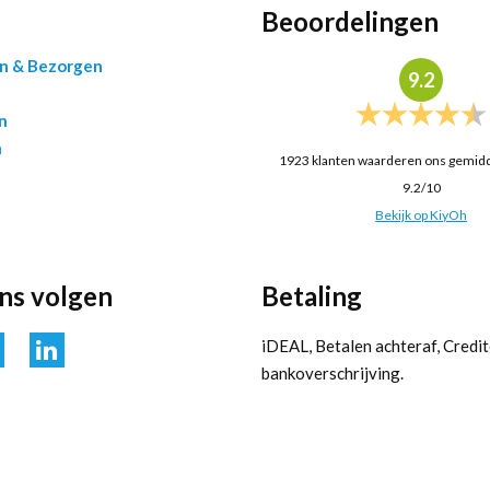
Beoordelingen
en & Bezorgen
9.2
n
n
1923
klanten waarderen ons gemid
9.2
/
10
Bekijk op KiyOh
ons volgen
Betaling
iDEAL, Betalen achteraf, Credit
bankoverschrijving.