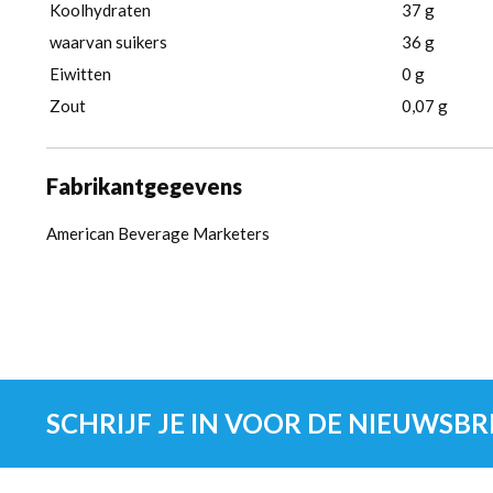
Koolhydraten
37 g
waarvan suikers
36 g
Eiwitten
0 g
Zout
0,07 g
Fabrikantgegevens
American Beverage Marketers
SCHRIJF JE IN VOOR DE NIEUWSBR