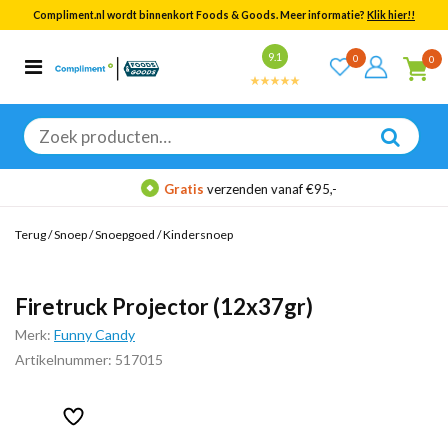
Compliment.nl wordt binnenkort Foods & Goods. Meer informatie?
Klik hier!!
Bekijk alle resultaten
9.1
0
0
Categorieën
Merken
Zoeken
naar:
Gratis
verzenden vanaf €95,-
Terug
/
Snoep
/
Snoepgoed
/
Kindersnoep
Firetruck Projector (12x37gr)
Merk:
Funny Candy
Artikelnummer: 517015