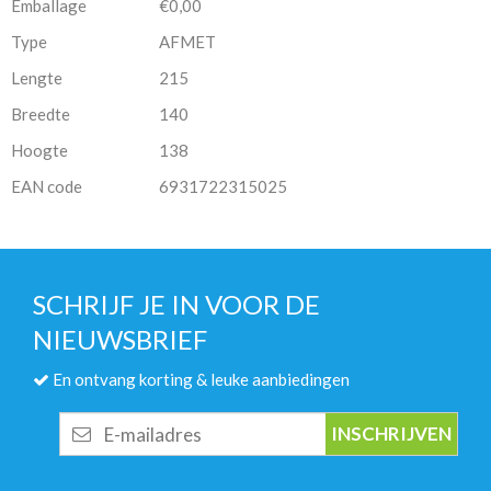
Emballage
€0,00
Type
AFMET
Lengte
215
Breedte
140
Hoogte
138
EAN code
6931722315025
SCHRIJF JE IN VOOR DE
NIEUWSBRIEF
En ontvang korting & leuke aanbiedingen
E-
mailadres