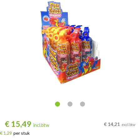
€
15,49
€
14,21
incl.btw
excl.btw
€ 1,29
per stuk