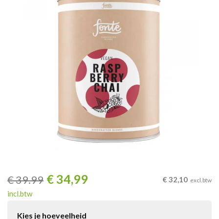
€
34,99
€
39.99
€
32,10
excl.btw
incl.btw
Kies je hoeveelheid