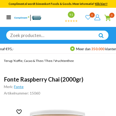
Compliment.nl wordt binnenkort Foods & Goods. Meer informatie?
Klik hier!!
Bekijk alle resultaten
9.1
0
0
Categorieën
Merken
Zoeken
naar:
,-
Meer dan
350.000
klanten gingen
Terug
/
Koffie, Cacao & Thee
/
Thee
/
Vruchtenthee
Fonte Raspberry Chai (2000gr)
Merk:
Fonte
Artikelnummer: 15060