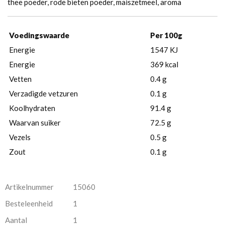
thee poeder, rode bieten poeder, maiszetmeel, aroma
Voedingswaarde
Per 100g
Energie
1547 KJ
Energie
369 kcal
Vetten
0.4 g
Verzadigde vetzuren
0.1 g
Koolhydraten
91.4 g
Waarvan suiker
72.5 g
Vezels
0.5 g
Zout
0.1 g
Artikelnummer
15060
Besteleenheid
1
Aantal
1