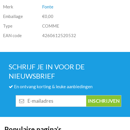
Merk
Fonte
Emballage
€0,00
Type
COMME
EAN code
4260612520532
SCHRIJF JE IN VOOR DE
NIEUWSBRIEF
En ontvang korting & leuke aanbiedingen
E-
mailadres
Populaire pagina’s