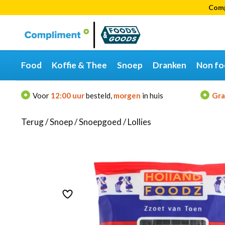
Comp
Categorieën
Merken
Food
Koffie & Thee
Snoep
Dranken
Non fo
Voor
12:00 uur
besteld,
morgen
in huis
Gra
Terug
/
Snoep
/
Snoepgoed
/
Lollies