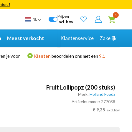
hier!!
Bekijk alle resultaten
0
Prijzen
NL
incl. btw.
n
Meest verkocht
Klantenservice
Zakelijk
en je voor
Klanten
beoordelen ons met een
9.1
Fruit Lollipopz (200 stuks)
Merk:
Holland Foodz
Artikelnummer: 277038
€
9,35
excl.btw