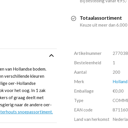
Bij besteding vanaf €95,-
aantal
Totaalassortiment
Keuze uit meer dan 6.000
Artikelnummer
277038
Besteleenheid
1
aken van Hollandse bodem.
Aantal
200
ten verschillende kleuren
Merk
Holland
llige oer-Hollandse
ok voor het oog. In 1 zak
Emballage
€0,00
ekkers of graag deelt met
Type
COMM
wsgierig naar de andere oer-
EAN code
871160
terhouts snoepassortiment.
Land van herkomst
Nederla