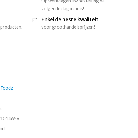
Op werkdagen uw bestelling de
volgende dag in huis!
Enkel de beste kwaliteit
 producten.
voor groothandelsprijzen!
 Foodz
E
1014656
nd