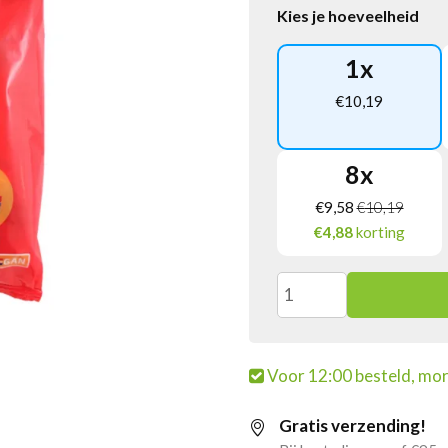
Kies je hoeveelheid
1
x
€
10,19
8
x
€
9,58
€
10,19
€4,88
korting
Fruit
Lollipopz
Voor 12:00 besteld, mor
(200
Gratis verzending!
stuks)