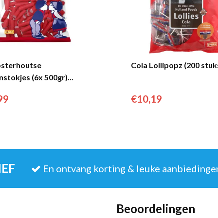
sterhoutse
Cola Lollipopz (200 stuks
stokjes (6x 500gr)...
99
€
10,19
IEF
En ontvang korting & leuke aanbiedinge
Beoordelingen