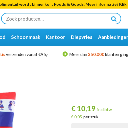
liment.nl wordt binnenkort Foods & Goods. Meer informatie?
Klik 
Zoeken
naar:
od
Schoonmaak
Kantoor
Diepvries
Aanbiedinge
tis
verzenden vanaf €95,-
Meer dan
350.000
klanten ging
€
10,19
incl.btw
€ 0,05
per stuk