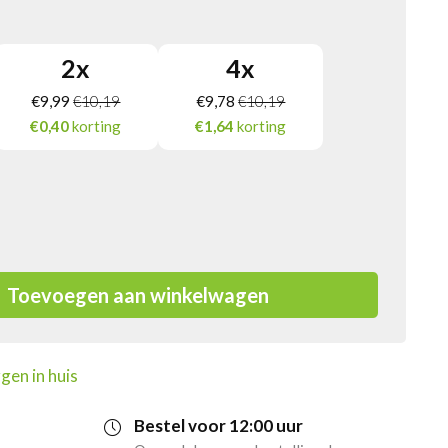
2
x
4
x
€
9,99
€
10,19
€
9,78
€
10,19
€0,40
korting
€1,64
korting
Toevoegen aan winkelwagen
gen in huis
Bestel voor 12:00 uur