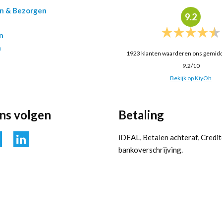
en & Bezorgen
9.2
n
n
1923
klanten waarderen ons gemid
9.2
/
10
Bekijk op KiyOh
ons volgen
Betaling
iDEAL, Betalen achteraf, Credit
bankoverschrijving.