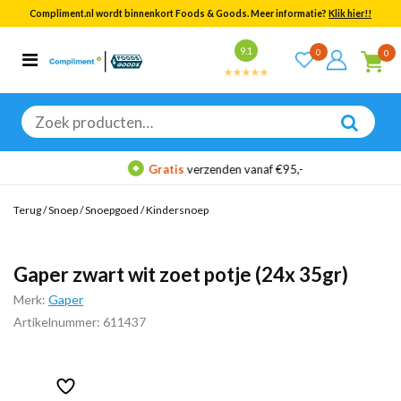
Compliment.nl wordt binnenkort Foods & Goods. Meer informatie?
Klik hier!!
Bekijk alle resultaten
9.1
0
0
Categorieën
Merken
Zoeken
naar:
Gratis
verzenden vanaf €95,-
Terug
/
Snoep
/
Snoepgoed
/
Kindersnoep
Gaper zwart wit zoet potje (24x 35gr)
Merk:
Gaper
Artikelnummer: 611437