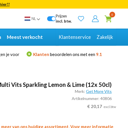
hier!!
Bekijk alle resultaten
0
Prijzen
NL
incl. btw.
n
Meest verkocht
Klantenservice
Zakelijk
en je voor
Klanten
beoordelen ons met een
9.1
ulti Vits Sparkling Lemon & Lime (12x 50cl)
Merk:
Get More Vits
Artikelnummer: 40806
€
20,17
excl.btw
l meer van ons huidige assortiment. Voor meer informatie