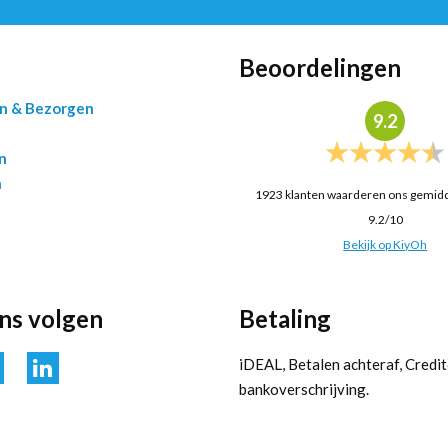
Beoordelingen
en & Bezorgen
9.2
n
n
1923
klanten waarderen ons gemid
9.2
/
10
Bekijk op KiyOh
ons volgen
Betaling
iDEAL, Betalen achteraf, Credit
bankoverschrijving.