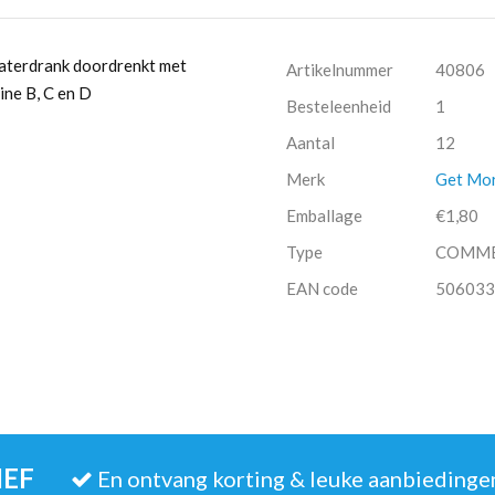
waterdrank doordrenkt met
Artikelnummer
40806
ne B, C en D
Besteleenheid
1
Aantal
12
Merk
Get Mor
Emballage
€1,80
Type
COMM
EAN code
506033
IEF
En ontvang korting & leuke aanbiedinge