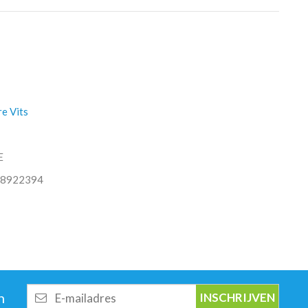
e Vits
E
8922394
E-
n
mailadres