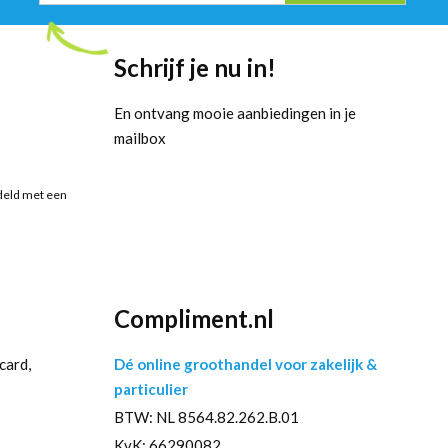
Schrijf je nu in!
En ontvang mooie aanbiedingen in je
mailbox
deld met een
Compliment.nl
card,
Dé online groothandel voor zakelijk &
particulier
BTW: NL 8564.82.262.B.01
KvK: 66290082