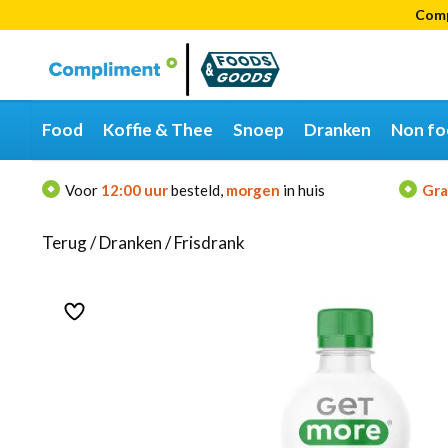
Comp
Categorieën
Merken
Food
Koffie & Thee
Snoep
Dranken
Non fo
Voor
12:00 uur
besteld,
morgen
in huis
Gra
Terug
/
Dranken
/
Frisdrank