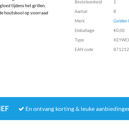
Besteleenheid
1
loed tijdens het grillen.
Aantal
8
nde houtskool op voorraad
Merk
Golden 
Emballage
€0,00
Type
KEYW
EAN code
871212
IEF
En ontvang korting & leuke aanbiedinge