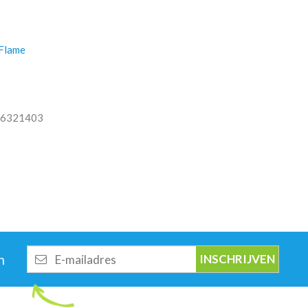
Flame
O
6321403
E-
n
mailadres