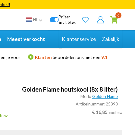
hier!!
Bekijk alle resultaten
0
Prijzen
NL
incl. btw.
n
Meest verkocht
Klantenservice
Zakelijk
en je voor
Klanten
beoordelen ons met een
9.1
Golden Flame houtskool (8x 8 liter)
Merk:
Golden Flame
Artikelnummer: 25390
€
16,85
excl.btw
.btw