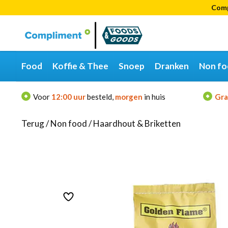
Comp
Categorieën
Merken
Food
Koffie & Thee
Snoep
Dranken
Non fo
Voor
12:00 uur
besteld,
morgen
in huis
Gra
Terug
/
Non food
/
Haardhout & Briketten