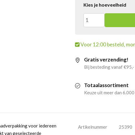
Kies je hoeveelheid
Golden
Flame
Voor 12:00 besteld, mor
houtskool
Gratis verzending!
(8x
Bij besteding vanaf €95,-
8
Totaalassortiment
liter)
Keuze uit meer dan 6.000
aantal
aadverpakking voor iedereen
Artikelnummer
25390
kt van geselecteerde