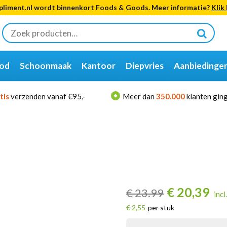
liment.nl wordt binnenkort Foods & Goods. Meer informatie?
Klik 
Zoeken
naar:
od
Schoonmaak
Kantoor
Diepvries
Aanbiedinge
tis
verzenden vanaf €95,-
Meer dan
350.000
klanten ging
€
20,39
€
23.99
incl
€ 2,55
per stuk