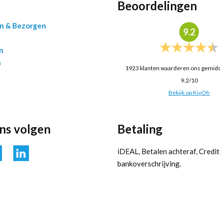
Beoordelingen
en & Bezorgen
9.2
n
n
1923
klanten waarderen ons gemid
9.2
/
10
Bekijk op KiyOh
ons volgen
Betaling
iDEAL, Betalen achteraf, Credit
bankoverschrijving.