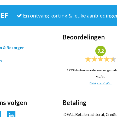
IEF
En ontvang korting & leuke aanbiedinge
Beoordelingen
en & Bezorgen
9.2
n
n
1923
klanten waarderen ons gemid
9.2
/
10
Bekijk op KiyOh
ons volgen
Betaling
iDEAL, Betalen achteraf, Credit