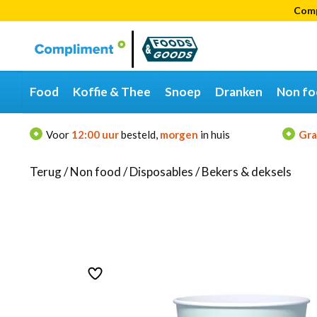
Comp
Categorieën
Merken
Food
Koffie & Thee
Snoep
Dranken
Non fo
Voor
12:00 uur
besteld,
morgen
in huis
Gra
Terug
/
Non food
/
Disposables
/
Bekers & deksels