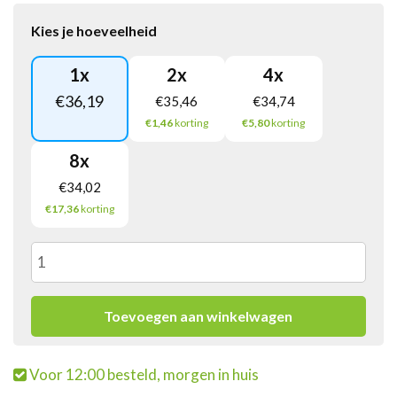
Kies je hoeveelheid
1
x
2
x
4
x
€
36,19
€
35,46
€
34,74
€1,46
korting
€5,80
korting
8
x
€
34,02
€17,36
korting
Grenada
Gold
Toevoegen aan winkelwagen
Frituurolie
Voor 12:00 besteld, morgen in huis
Packzak