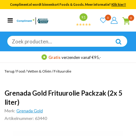
Compliment.nl wordt binnenkort Foods & Goods. Meer informatie?
Klik hier!!
Bekijk alle resultaten
9.1
0
0
Categorieën
Merken
Zoeken
naar:
Gratis
verzenden vanaf €95,-
Terug
/
Food
/
Vetten & Oliën
/
Frituurolie
Grenada Gold Frituurolie Packzak (2x 5
liter)
Merk:
Grenada Gold
Artikelnummer: 63440