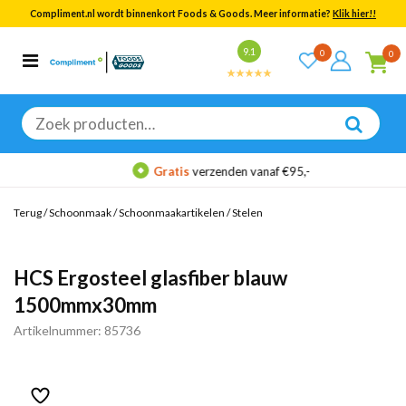
Compliment.nl wordt binnenkort Foods & Goods. Meer informatie?
Klik hier!!
Bekijk alle resultaten
9.1
0
0
Categorieën
Merken
Zoeken
naar:
Gratis
verzenden vanaf €95,-
Terug
/
Schoonmaak
/
Schoonmaakartikelen
/
Stelen
HCS Ergosteel glasfiber blauw
1500mmx30mm
Artikelnummer: 85736