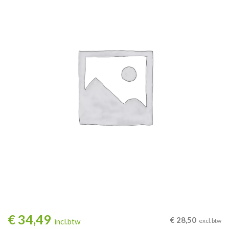
€
34,49
€
28,50
incl.btw
excl.btw