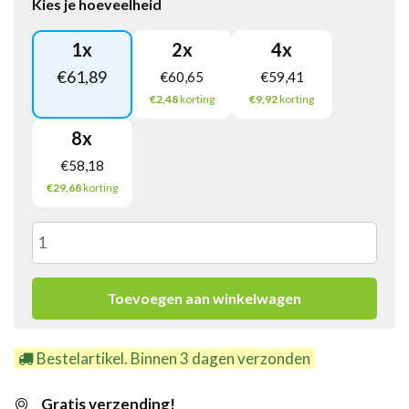
Kies je hoeveelheid
1
x
2
x
4
x
€
61,89
€
60,65
€
59,41
€2,48
korting
€9,92
korting
8
x
€
58,18
€29,68
korting
Hearts
Eiskaffee
Toevoegen aan winkelwagen
(10x
Bestelartikel. Binnen 3 dagen verzonden
1000gr)
Gratis verzending!