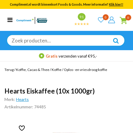
Compliment.nl wordt binnenkort Foods & Goods. Meer informatie?
Klik hier!!
Bekijk alle resultaten
9.1
0
0
Categorieën
Merken
Zoeken
naar:
Gratis
verzenden vanaf €95,-
Terug
/
Koffie, Cacao & Thee
/
Koffie
/
Oplos- en vriesdroog koffie
Hearts Eiskaffee (10x 1000gr)
Merk:
Hearts
Artikelnummer: 74485