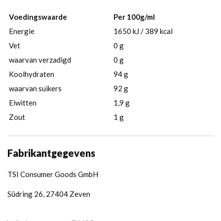
Voedingswaarde
Per 100g/ml
Energie
1650 kJ / 389 kcal
Vet
0 g
waarvan verzadigd
0 g
Koolhydraten
94 g
waarvan suikers
92 g
Eiwitten
1,9 g
Zout
1 g
Fabrikantgegevens
TSI Consumer Goods GmbH
Südring 26, 27404 Zeven