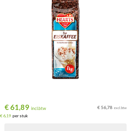
€
61,89
€
56,78
incl.btw
excl.btw
€ 6,19
per stuk