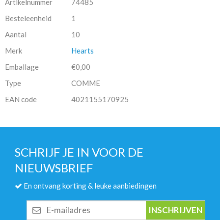
Artikelnummer
74485
Besteleenheid
1
Aantal
10
Merk
Hearts
Emballage
€0,00
Type
COMME
EAN code
4021155170925
SCHRIJF JE IN VOOR DE
NIEUWSBRIEF
En ontvang korting & leuke aanbiedingen
E-
mailadres