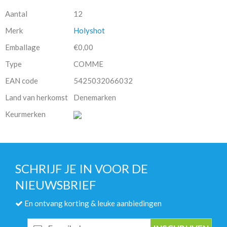
Aantal
12
Merk
Holyshot
Emballage
€0,00
Type
COMME
EAN code
5425032066032
Land van herkomst
Denemarken
Keurmerken
SCHRIJF JE IN VOOR DE
NIEUWSBRIEF
En ontvang korting & leuke aanbiedingen
E-