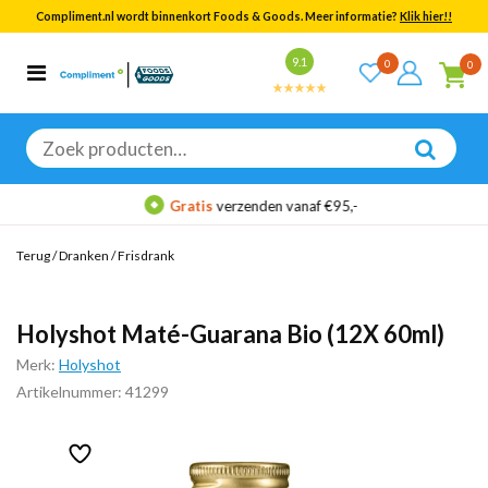
Compliment.nl wordt binnenkort Foods & Goods. Meer informatie?
Klik hier!!
Bekijk alle resultaten
9.1
0
0
Categorieën
Merken
Zoeken
naar:
Gratis
verzenden vanaf €95,-
Terug
/
Dranken
/
Frisdrank
Holyshot Maté-Guarana Bio (12X 60ml)
Merk:
Holyshot
Artikelnummer: 41299