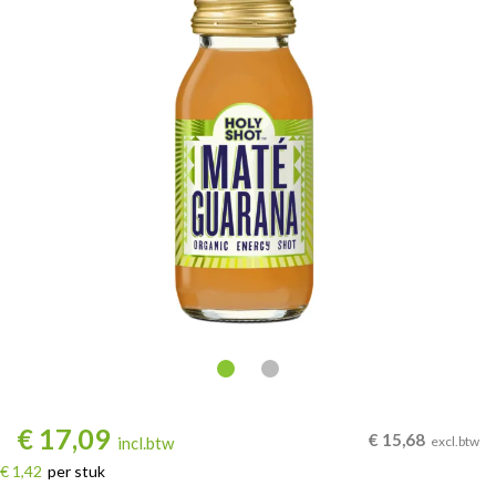
€
17,09
€
15,68
incl.btw
excl.btw
€ 1,42
per stuk