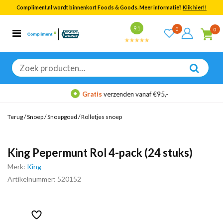
Compliment.nl wordt binnenkort Foods & Goods. Meer informatie?
Klik hier!!
Bekijk alle resultaten
9.1
0
0
Categorieën
Merken
Zoeken
naar:
Gratis
verzenden vanaf €95,-
Terug
/
Snoep
/
Snoepgoed
/
Rolletjes snoep
King Pepermunt Rol 4-pack (24 stuks)
Merk:
King
Artikelnummer: 520152