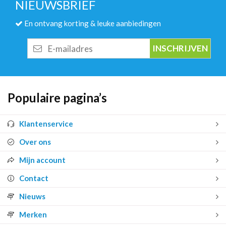
NIEUWSBRIEF
En ontvang korting & leuke aanbiedingen
E-
mailadres
Populaire pagina’s
Klantenservice
Over ons
Mijn account
Contact
Nieuws
Merken