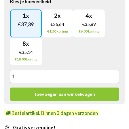
Kies je hoeveelheid
1
x
2
x
4
x
€
37,39
€
36,64
€
35,89
€1,50
korting
€6,00
korting
8
x
€
35,14
€18,00
korting
King
Pepermunt
Toevoegen aan winkelwagen
Rol
Bestelartikel. Binnen 3 dagen verzonden
4-
Gratis verzending!