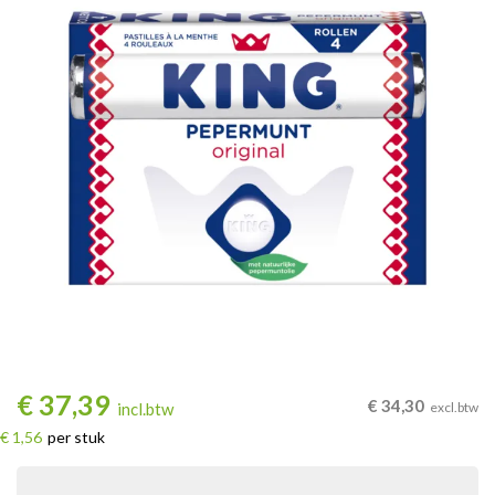
€
37,39
€
34,30
incl.btw
excl.btw
€ 1,56
per stuk