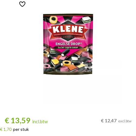
€
13,59
€
12,47
incl.btw
excl.btw
€ 1,70
per stuk