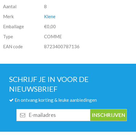
Aantal
8
Merk
Klene
Emballage
€0,00
Type
COMME
EAN code
8723400787136
SCHRIJF JE IN VOOR DE
NIEUWSBRIEF
En ontvang korting & leuke aanbiedingen
E-
mailadres