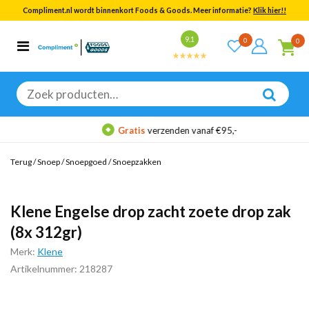
Compliment.nl wordt binnenkort Foods & Goods. Meer informatie?
Klik hier!!
Bekijk alle resultaten
9.1
0
0
Categorieën
Merken
Zoeken
naar:
Gratis
verzenden vanaf €95,-
Terug
/
Snoep
/
Snoepgoed
/
Snoepzakken
Klene Engelse drop zacht zoete drop zak
(8x 312gr)
Merk:
Klene
Artikelnummer: 218287