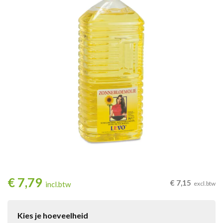
€
7,79
€
7,15
incl.btw
excl.btw
Kies je hoeveelheid