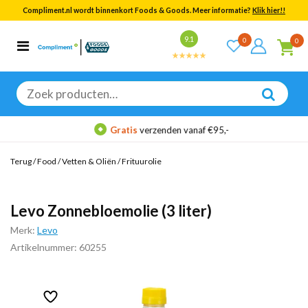
Compliment.nl wordt binnenkort Foods & Goods. Meer informatie?
Klik hier!!
Bekijk alle resultaten
9.1
0
0
Categorieën
Merken
Zoeken
naar:
Gratis
verzenden vanaf €95,-
Terug
/
Food
/
Vetten & Oliën
/
Frituurolie
Levo Zonnebloemolie (3 liter)
Merk:
Levo
Artikelnummer: 60255