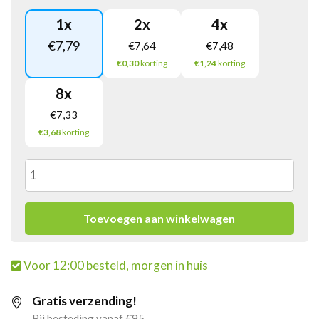
1
x
2
x
4
x
€
7,79
€
7,64
€
7,48
€0,30
korting
€1,24
korting
8
x
€
7,33
€3,68
korting
Levo
Zonnebloemolie
Toevoegen aan winkelwagen
(3
Voor 12:00 besteld, morgen in huis
liter)
Gratis verzending!
aantal
Bij besteding vanaf €95,-