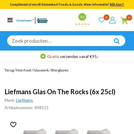
Compliment.nl wordt binnenkort Foods & Goods. Meer informatie?
Klik hier!!
Bekijk alle resultaten
9.1
0
0
Categorieën
Merken
Zoeken
naar:
Gratis
verzenden vanaf €95,-
Terug
/
Non food
/
Glaswerk
/
Bierglazen
Liefmans Glas On The Rocks (6x 25cl)
Merk:
Liefmans
Artikelnummer: 498111