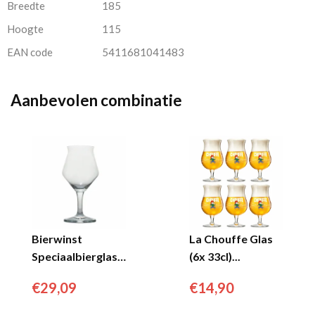
Breedte
185
Hoogte
115
EAN code
5411681041483
Aanbevolen combinatie
Bierwinst
La Chouffe Glas
Speciaalbierglas
(6x 33cl)...
Teku (6 stuks)...
€
29,09
€
14,90