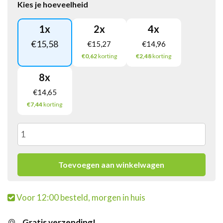
Kies je hoeveelheid
1
x
2
x
4
x
€
15,58
€
15,27
€
14,96
€0,62
korting
€2,48
korting
8
x
€
14,65
€7,44
korting
Liefmans
Glas
Toevoegen aan winkelwagen
On
Voor 12:00 besteld, morgen in huis
The
Gratis verzending!