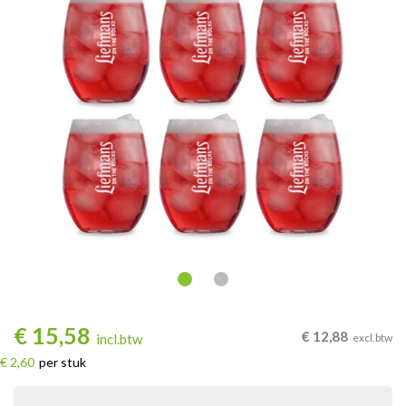
€
15,58
€
12,88
incl.btw
excl.btw
€ 2,60
per stuk