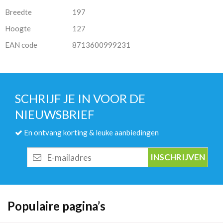
Breedte
197
Hoogte
127
EAN code
8713600999231
SCHRIJF JE IN VOOR DE
NIEUWSBRIEF
En ontvang korting & leuke aanbiedingen
E-
mailadres
Populaire pagina’s