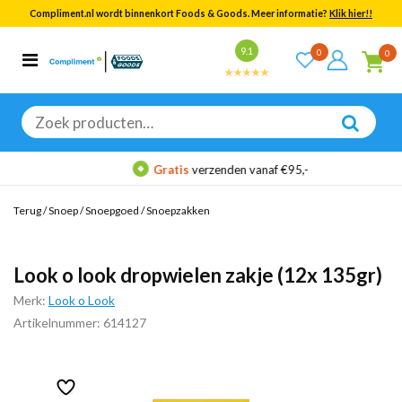
Compliment.nl wordt binnenkort Foods & Goods. Meer informatie?
Klik hier!!
Bekijk alle resultaten
9.1
0
0
Categorieën
Merken
Zoeken
naar:
Gratis
verzenden vanaf €95,-
Terug
/
Snoep
/
Snoepgoed
/
Snoepzakken
Look o look dropwielen zakje (12x 135gr)
Merk:
Look o Look
Artikelnummer: 614127