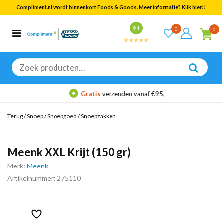
Compliment.nl wordt binnenkort Foods & Goods. Meer informatie?
Klik hier!!
Bekijk alle resultaten
9.1
0
0
Categorieën
Merken
Zoeken
naar:
Gratis
verzenden vanaf €95,-
Terug
/
Snoep
/
Snoepgoed
/
Snoepzakken
Meenk XXL Krijt (150 gr)
Merk:
Meenk
Artikelnummer: 275110