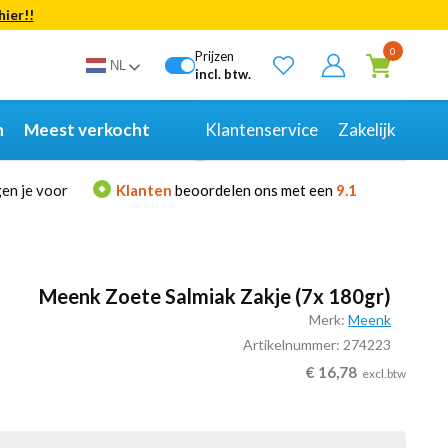
hier!!
Bekijk alle resultaten
0
Prijzen
NL
incl. btw.
n
Meest verkocht
Klantenservice
Zakelijk
en je voor
Klanten
beoordelen ons met een
9.1
Meenk Zoete Salmiak Zakje (7x 180gr)
Merk:
Meenk
Artikelnummer: 274223
€
16,78
excl.btw