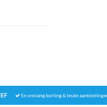
IEF
En ontvang korting & leuke aanbiedinge