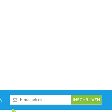
E-
n
mailadres