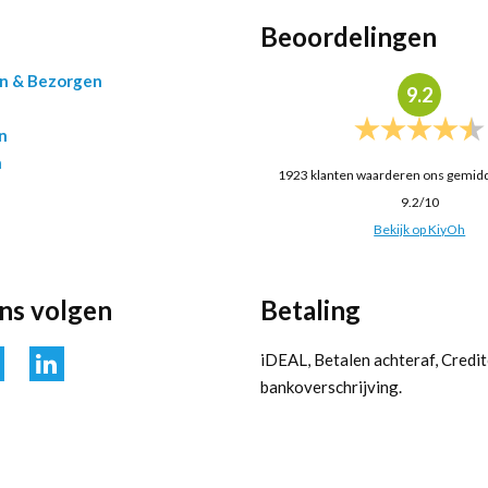
Beoordelingen
en & Bezorgen
9.2
n
n
1923
klanten waarderen ons gemid
9.2
/
10
Bekijk op KiyOh
ons volgen
Betaling
iDEAL, Betalen achteraf, Credit
bankoverschrijving.