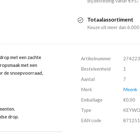
Bij besteding vanaf €95,-
(7x
Totaalassortiment
180gr)
Keuze uit meer dan 6.000
aantal
 drop met een zachte
Artikelnummer
274223
dropsmaak met een
Besteleenheid
1
oor de snoepvoorraad,
Aantal
7
Merk
Meenk
Emballage
€0,00
menten.
Type
KEYW
dse drop.
EAN code
871251