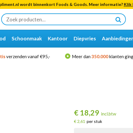
liment.nl wordt binnenkort Foods & Goods. Meer informatie?
Klik 
Zoeken
naar:
od
Schoonmaak
Kantoor
Diepvries
Aanbiedinge
tis
verzenden vanaf €95,-
Meer dan
350.000
klanten ging
€
18,29
incl.btw
€ 2,61
per stuk