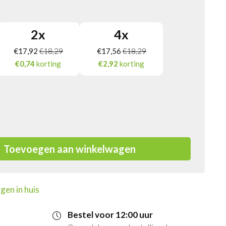
2
x
4
x
€
17,92
€
18,29
€
17,56
€
18,29
€0,74
korting
€2,92
korting
Toevoegen aan winkelwagen
gen in huis
Bestel voor 12:00 uur