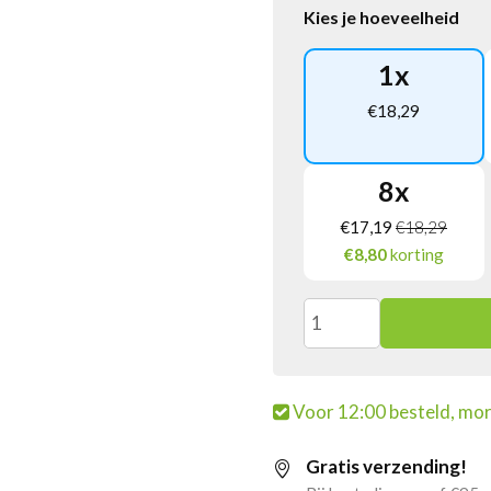
Kies je hoeveelheid
1
x
€
18,29
8
x
€
17,19
€
18,29
€8,80
korting
Meenk
Zoete
Voor 12:00 besteld, mor
Salmiak
Gratis verzending!
Zakje