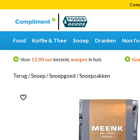
Comp
Categorieën
Merken
Food
Koffie & Thee
Snoep
Dranken
Non fo
Voor
12:00 uur
besteld,
morgen
in huis
Gra
Terug
/
Snoep
/
Snoepgoed
/
Snoepzakken