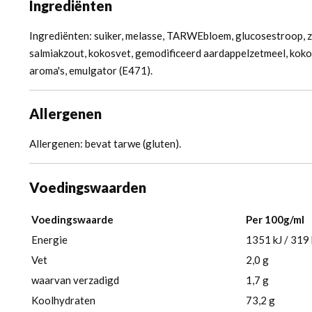
Ingrediënten
Ingrediënten: suiker, melasse, TARWEbloem, glucosestroop, 
salmiakzout, kokosvet, gemodificeerd aardappelzetmeel, kokoso
aroma's, emulgator (E471).
Allergenen
Allergenen: bevat tarwe (gluten).
Voedingswaarden
Voedingswaarde
Per 100g/ml
Energie
1351 kJ / 319 
Vet
2,0 g
waarvan verzadigd
1,7 g
Koolhydraten
73,2 g