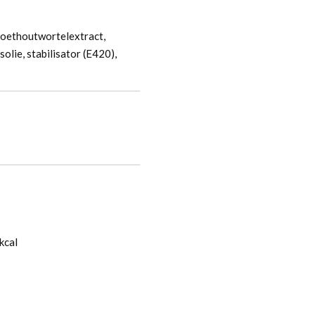
zoethoutwortelextract,
lie, stabilisator (E420),
kcal