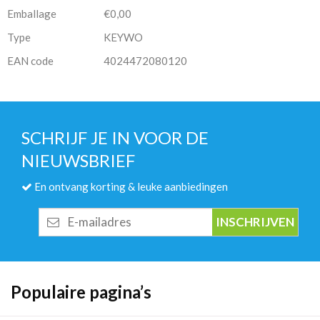
Emballage
€0,00
Type
KEYWO
EAN code
4024472080120
SCHRIJF JE IN VOOR DE
NIEUWSBRIEF
En ontvang korting & leuke aanbiedingen
E-
mailadres
Populaire pagina’s