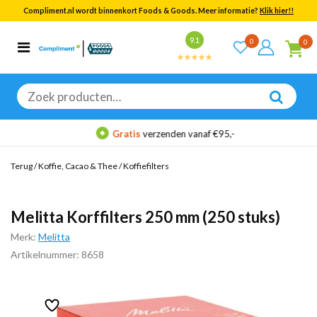
Compliment.nl wordt binnenkort Foods & Goods. Meer informatie?
Klik hier!!
Bekijk alle resultaten
9.1
0
0
Categorieën
Merken
Zoeken
naar:
Gratis
verzenden vanaf €95,-
Terug
/
Koffie, Cacao & Thee
/
Koffiefilters
Melitta Korffilters 250 mm (250 stuks)
Merk:
Melitta
Artikelnummer: 8658