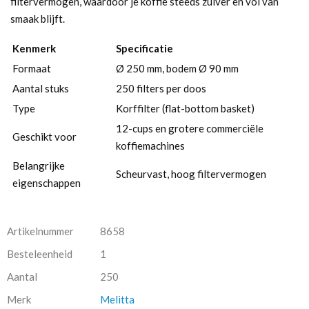
filtervermogen, waardoor je koffie steeds zuiver en vol van
smaak blijft.
Kenmerk
Specificatie
Formaat
Ø 250 mm, bodem Ø 90 mm
Aantal stuks
250 filters per doos
Type
Korffilter (flat-bottom basket)
12-cups en grotere commerciële
Geschikt voor
koffiemachines
Belangrijke
Scheurvast, hoog filtervermogen
eigenschappen
Artikelnummer
8658
Besteleenheid
1
Aantal
250
Merk
Melitta