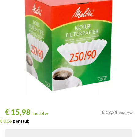
€
15,98
€
13,21
incl.btw
excl.btw
€ 0,06
per stuk