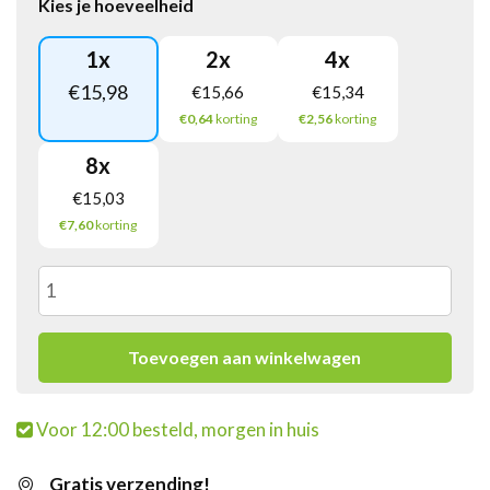
Kies je hoeveelheid
1
x
2
x
4
x
€
15,98
€
15,66
€
15,34
€0,64
korting
€2,56
korting
8
x
€
15,03
€7,60
korting
Melitta
Korffilters
Toevoegen aan winkelwagen
250
Voor 12:00 besteld, morgen in huis
mm
Gratis verzending!