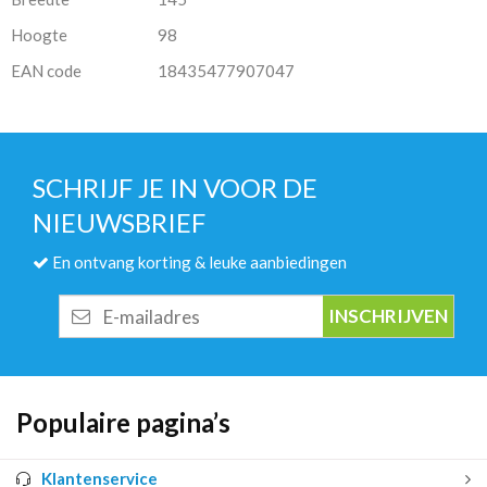
Hoogte
98
EAN code
18435477907047
SCHRIJF JE IN VOOR DE
NIEUWSBRIEF
En ontvang korting & leuke aanbiedingen
E-
mailadres
Populaire pagina’s
Klantenservice