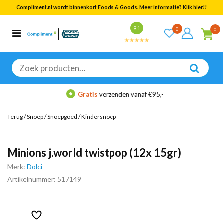
Compliment.nl wordt binnenkort Foods & Goods. Meer informatie?
Klik hier!!
Bekijk alle resultaten
9.1
0
0
Categorieën
Merken
Zoeken
naar:
Gratis
verzenden vanaf €95,-
Terug
/
Snoep
/
Snoepgoed
/
Kindersnoep
Minions j.world twistpop (12x 15gr)
Merk:
Dolci
Artikelnummer: 517149