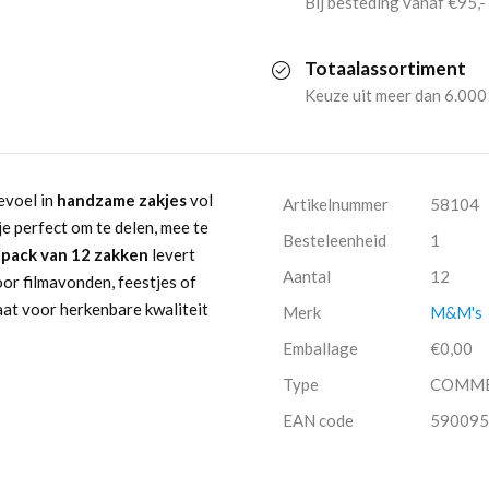
Bij besteding vanaf €95,-
200gr)
Totaalassortiment
aantal
Keuze uit meer dan 6.000
evoel in
handzame zakjes
vol
Artikelnummer
58104
e perfect om te delen, mee te
Besteleenheid
1
ipack van 12 zakken
levert
Aantal
12
voor filmavonden, feestjes of
at voor herkenbare kwaliteit
Merk
M&M's
Emballage
€0,00
Type
COMM
EAN code
590095