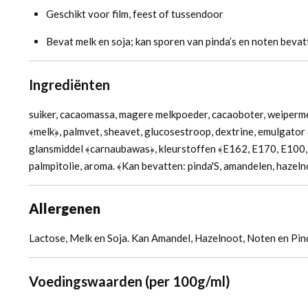
Geschikt voor film, feest of tussendoor
Bevat melk en soja; kan sporen van pinda’s en noten bevat
Ingrediënten
suiker, cacaomassa, magere melkpoeder, cacaoboter, weiperme
﴾melk﴿, palmvet, sheavet, glucosestroop, dextrine, emulgator ﴾
glansmiddel ﴾carnaubawas﴿, kleurstoffen ﴾E162, E170, E100
palmpitolie, aroma. ﴾Kan bevatten: pinda'S, amandelen, hazeln
Allergenen
Lactose, Melk en Soja. Kan Amandel, Hazelnoot, Noten en Pin
Voedingswaarden (per 100g/ml)