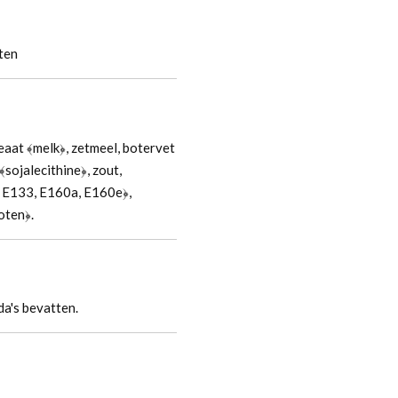
ten
aat ﴾melk﴿, zetmeel, botervet
sojalecithine﴿, zout,
, E133, E160a, E160e﴿,
oten﴿.
da's bevatten.