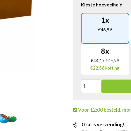
Kies je hoeveelheid
1
x
€
46,99
8
x
€
44,17
€
46,99
€22,56
korting
M&M's
Choco
Voor 12:00 besteld, mor
Zak
Gratis verzending!
(12x