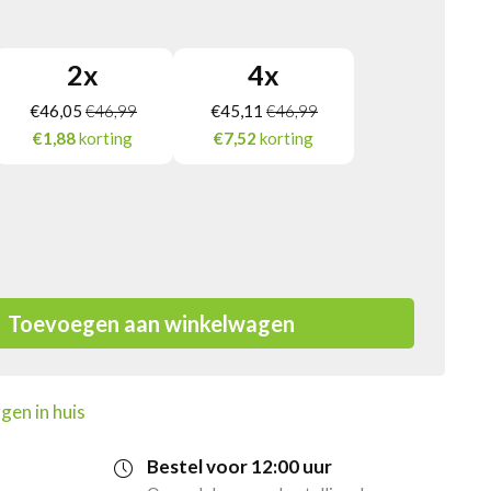
2
x
4
x
€
46,05
€
46,99
€
45,11
€
46,99
€1,88
korting
€7,52
korting
Toevoegen aan winkelwagen
gen in huis
Bestel voor 12:00 uur