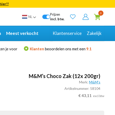
hier!!
Bekijk alle resultaten
0
Prijzen
NL
incl. btw.
n
Meest verkocht
Klantenservice
Zakelijk
en je voor
Klanten
beoordelen ons met een
9.1
M&M’s Choco Zak (12x 200gr)
Merk:
M&M's
Artikelnummer: 58104
€
43,11
excl.btw