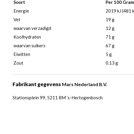
Soort
Per 100 Gram
Energie
2019 kJ (481 k
Vet
19 g
waarvan verzadigd
12 g
Koolhydraten
71 g
waarvan suikers
67 g
Eiwitten
5 g
Zout
0.13 g
F
abrikant gegevens
Mars Nederland B.V.
Stationsplein 99, 5211 BM ’s-Hertogenbosch