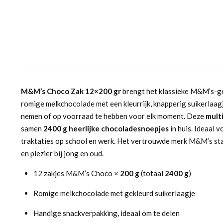
M&M’s Choco Zak 12×200 gr
brengt het klassieke M&M’s-g
romige melkchocolade met een kleurrijk, knapperig suikerlaagj
nemen of op voorraad te hebben voor elk moment. Deze
mult
samen
2400 g heerlijke chocoladesnoepjes
in huis. Ideaal 
traktaties op school en werk. Het vertrouwde merk M&M’s sta
en plezier bij jong en oud.
12 zakjes M&M’s Choco ×
200 g
(totaal
2400 g
)
Romige melkchocolade met gekleurd suikerlaagje
Handige snackverpakking, ideaal om te delen