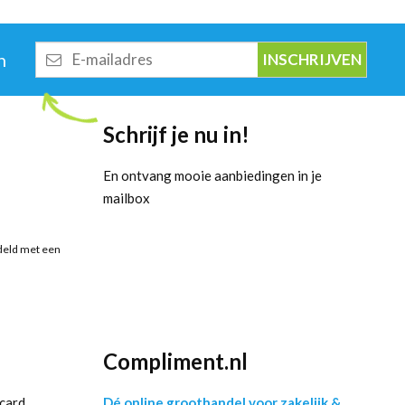
E-
n
mailadres
Schrijf je nu in!
En ontvang mooie aanbiedingen in je
mailbox
deld met een
Compliment.nl
card,
Dé online groothandel voor zakelijk &