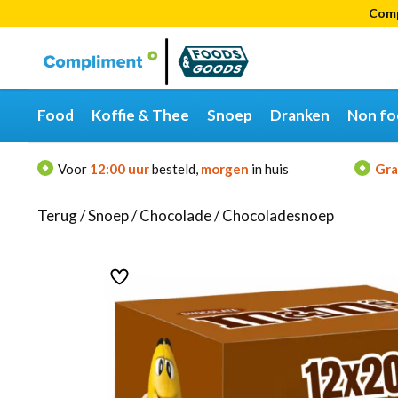
Comp
Categorieën
Merken
Food
Koffie & Thee
Snoep
Dranken
Non fo
Voor
12:00 uur
besteld,
morgen
in huis
Gra
Terug
/
Snoep
/
Chocolade
/
Chocoladesnoep