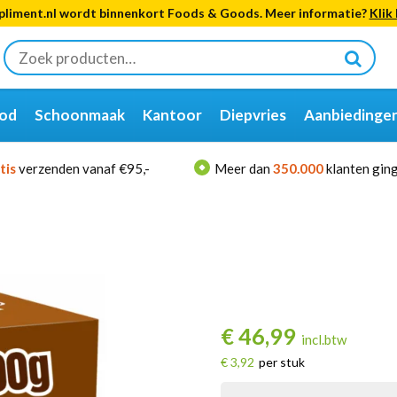
liment.nl wordt binnenkort Foods & Goods. Meer informatie?
Klik 
Zoeken
naar:
od
Schoonmaak
Kantoor
Diepvries
Aanbiedinge
tis
verzenden vanaf €95,-
Meer dan
350.000
klanten ging
€
46,99
incl.btw
€ 3,92
per stuk