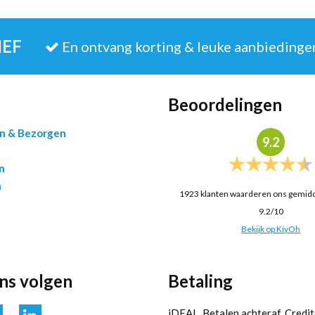
IEF
En ontvang korting & leuke aanbiedinge
Beoordelingen
en & Bezorgen
9.2
n
n
1923
klanten waarderen ons gemid
9.2
/
10
Bekijk op KiyOh
ons volgen
Betaling
iDEAL, Betalen achteraf, Credit