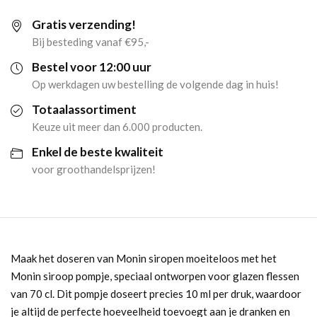
Gratis verzending!
Voor
Bij besteding vanaf €95,-
70
Bestel voor 12:00 uur
Op werkdagen uw bestelling de volgende dag in huis!
cl
Totaalassortiment
Fles
Keuze uit meer dan 6.000 producten.
Enkel de beste kwaliteit
aantal
voor groothandelsprijzen!
Maak het doseren van Monin siropen moeiteloos met het
Monin siroop pompje, speciaal ontworpen voor glazen flessen
van 70 cl. Dit pompje doseert precies 10 ml per druk, waardoor
je altijd de perfecte hoeveelheid toevoegt aan je dranken en