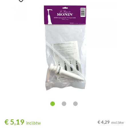
€
5,19
€
4,29
incl.btw
excl.btw