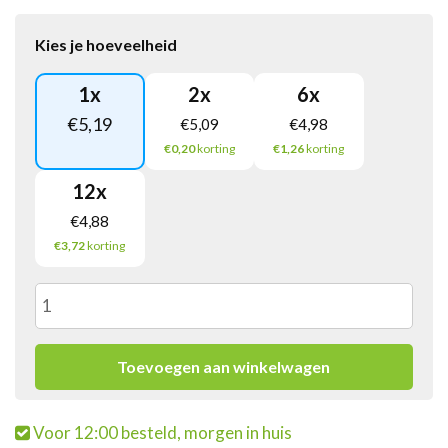
Kies je hoeveelheid
1
x
2
x
6
x
€
5,19
€
5,09
€
4,98
€0,20
korting
€1,26
korting
12
x
€
4,88
€3,72
korting
Monin
Siroop
Toevoegen aan winkelwagen
Pompje
Voor 12:00 besteld, morgen in huis
(10Ml)