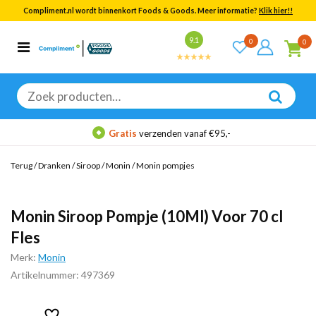
Compliment.nl wordt binnenkort Foods & Goods. Meer informatie?
Klik hier!!
Bekijk alle resultaten
9.1
0
0
Categorieën
Merken
Zoeken
naar:
Gratis
verzenden vanaf €95,-
Terug
/
Dranken
/
Siroop
/
Monin
/
Monin pompjes
Monin Siroop Pompje (10Ml) Voor 70 cl
Fles
Merk:
Monin
Artikelnummer: 497369