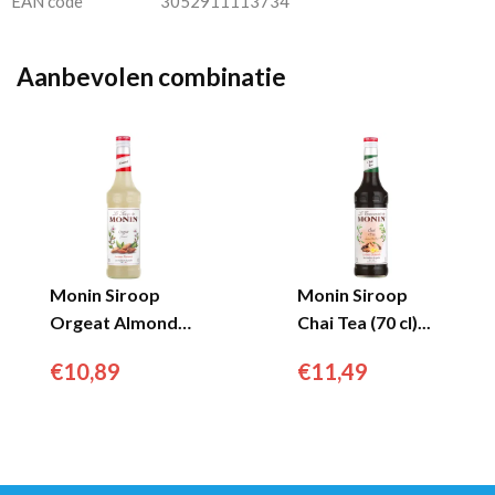
EAN code
3052911113734
Aanbevolen combinatie
Monin Siroop
Monin Siroop
Orgeat Almond
Chai Tea (70 cl)...
(70Cl)...
€
10,89
€
11,49