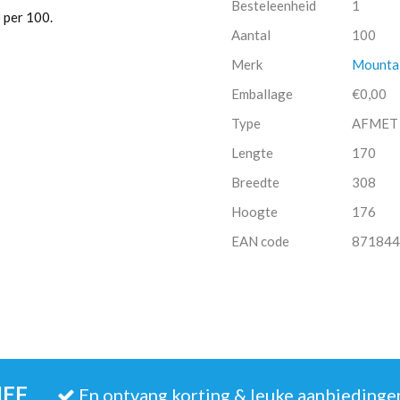
Besteleenheid
1
 per 100.
Aantal
100
Merk
Mountai
Emballage
€0,00
Type
AFMET
Lengte
170
Breedte
308
Hoogte
176
EAN code
871844
IEF
En ontvang korting & leuke aanbiedinge