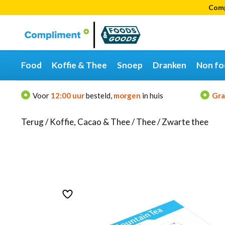
Comp
Categorieën
Merken
Food
Koffie & Thee
Snoep
Dranken
Non fo
Voor
12:00 uur
besteld,
morgen
in huis
Gra
Terug
/
Koffie, Cacao & Thee
/
Thee
/
Zwarte thee