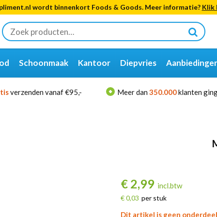
liment.nl wordt binnenkort Foods & Goods. Meer informatie?
Klik 
Zoeken
naar:
od
Schoonmaak
Kantoor
Diepvries
Aanbiedinge
tis
verzenden vanaf €95,-
Meer dan
350.000
klanten ging
M
€
2,99
incl.btw
€ 0,03
per stuk
Dit artikel is geen onderdee