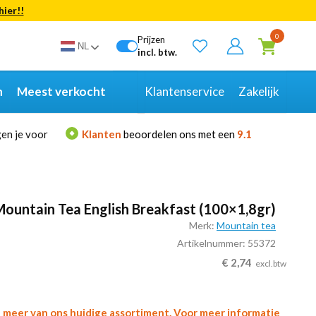
hier!!
Bekijk alle resultaten
0
Prijzen
NL
incl. btw.
n
Meest verkocht
Klantenservice
Zakelijk
en je voor
Klanten
beoordelen ons met een
9.1
ountain Tea English Breakfast (100×1,8gr)
Merk:
Mountain tea
Artikelnummer: 55372
€
2,74
excl.btw
l meer van ons huidige assortiment. Voor meer informatie