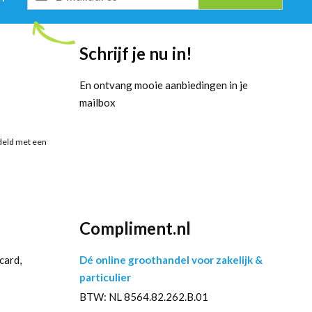
mailadres
Schrijf je nu in!
En ontvang mooie aanbiedingen in je
mailbox
deld met een
Compliment.nl
card,
Dé online groothandel voor zakelijk &
particulier
BTW: NL 8564.82.262.B.01