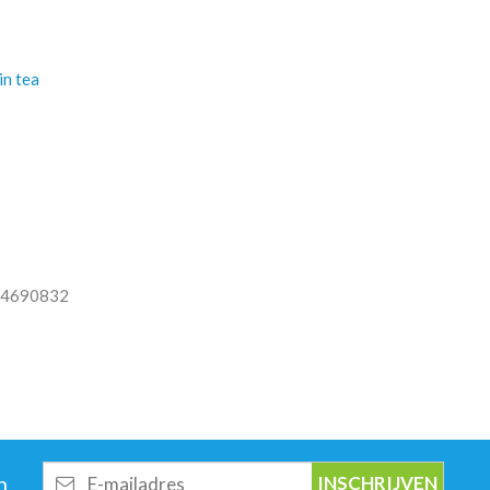
n tea
4690832
E-
n