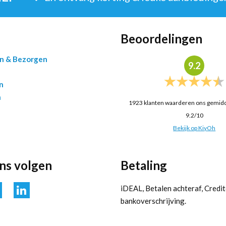
Beoordelingen
en & Bezorgen
9.2
n
n
1923
klanten waarderen ons gemid
9.2
/
10
Bekijk op KiyOh
ons volgen
Betaling
iDEAL, Betalen achteraf, Credit
bankoverschrijving.