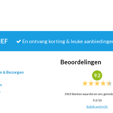
IEF
En ontvang korting & leuke aanbiedinge
Beoordelingen
en & Bezorgen
9.2
n
n
1923
klanten waarderen ons gemid
9.2
/
10
Bekijk op KiyOh