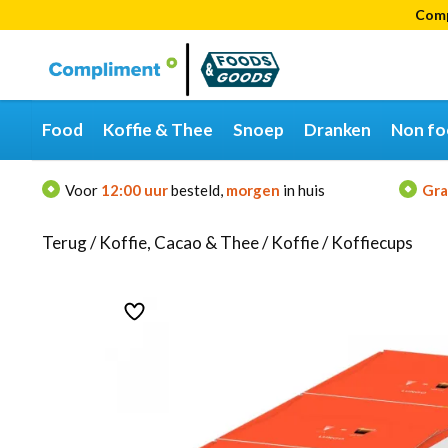
Comp
Categorieën
Merken
Food
Koffie & Thee
Snoep
Dranken
Non fo
Voor
12:00 uur
besteld,
morgen
in huis
Gra
Terug
/
Koffie, Cacao & Thee
/
Koffie
/
Koffiecups