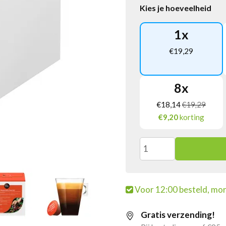
Kies je hoeveelheid
1
x
€
19,29
8
x
€
18,14
€
19,29
€9,20
korting
Nescafe
Dolce
Voor 12:00 besteld, mor
Gusto
Gratis verzending!
Lungo