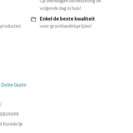
Op werkdagen uw bestelling de
volgende dag in huis!
Enkel de beste kwaliteit
 producten.
voor groothandelsprijzen!
 Dolce Gusto
E
0859099
d Koninkrijk