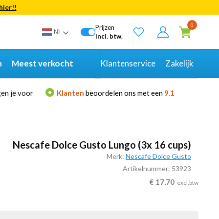
hier!!
Bekijk alle resultaten
0
Prijzen
NL
incl. btw.
n
Meest verkocht
Klantenservice
Zakelijk
en je voor
Klanten
beoordelen ons met een
9.1
Nescafe Dolce Gusto Lungo (3x 16 cups)
Merk:
Nescafe Dolce Gusto
Artikelnummer: 53923
€
17,70
excl.btw