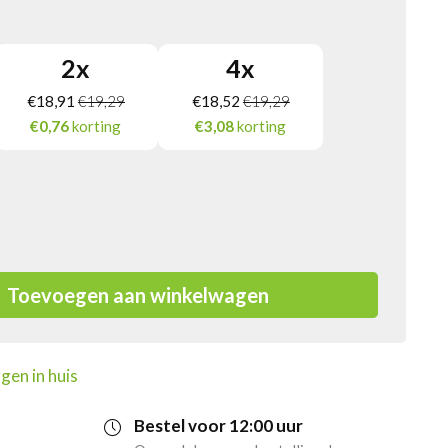
2
x
4
x
€
18,91
€
19,29
€
18,52
€
19,29
€0,76
korting
€3,08
korting
Toevoegen aan winkelwagen
gen in huis
Bestel voor 12:00 uur