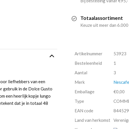
Bij besteding vanaf €95,-
(3x
Totaalassortiment
16
Keuze uit meer dan 6.000
cups)
aantal
Artikelnummer
53923
Besteleenheid
1
Aantal
3
oor liefhebbers van een
Merk
Nescafe
or gebruik in de Dolce Gusto
Emballage
€0,00
om een heerlijk kopje lungo
Type
COMM
tekent dat je in totaal 48
EAN code
844529
Land van herkomst
Verenig