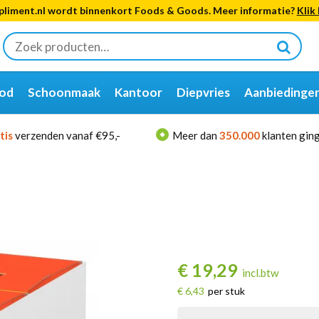
liment.nl wordt binnenkort Foods & Goods. Meer informatie?
Klik 
Zoeken
naar:
od
Schoonmaak
Kantoor
Diepvries
Aanbiedinge
tis
verzenden vanaf €95,-
Meer dan
350.000
klanten ging
€
19,29
incl.btw
€ 6,43
per stuk