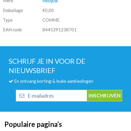
Merk
Nesquik
Emballage
€0,00
Type
COMME
EAN code
8445291238701
SCHRIJF JE IN VOOR DE
NIEUWSBRIEF
En ontvang korting & leuke aanbiedingen
E-
mailadres
Populaire pagina’s