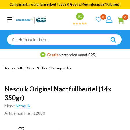
Compliment.nl wordt binnenkort Foods & Goods. Meer informatie?
Klik hier!!
Bekijk alle resultaten
9.1
0
0
Categorieën
Merken
Zoeken
naar:
Gratis
verzenden vanaf €95,-
Terug
/
Koffie, Cacao & Thee
/
Cacaopoeder
Nesquik Original Nachfullbeutel (14x
350gr)
Merk:
Nesquik
Artikelnummer: 12880