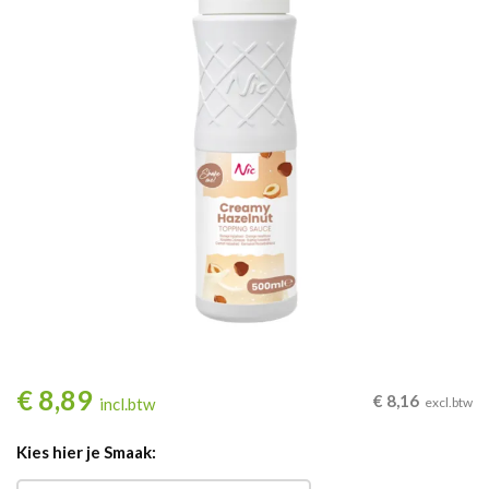
€
8,89
€
8,16
incl.btw
excl.btw
Kies hier je Smaak: