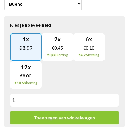
Kies je hoeveelheid
1
x
2
x
6
x
€
8,89
€
8,45
€
8,18
€0,88
korting
€4,26
korting
12
x
€
8,00
€10,68
korting
Frusco
Topping
Toevoegen aan winkelwagen
Creamy