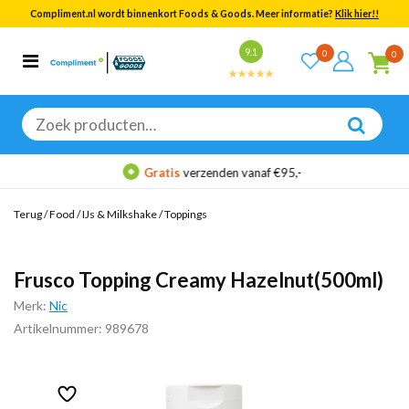
Compliment.nl wordt binnenkort Foods & Goods. Meer informatie?
Klik hier!!
Bekijk alle resultaten
9.1
0
0
Categorieën
Merken
Zoeken
naar:
Gratis
verzenden vanaf €95,-
Terug
/
Food
/
IJs & Milkshake
/
Toppings
Frusco Topping Creamy Hazelnut(500ml)
Merk:
Nic
Artikelnummer: 989678