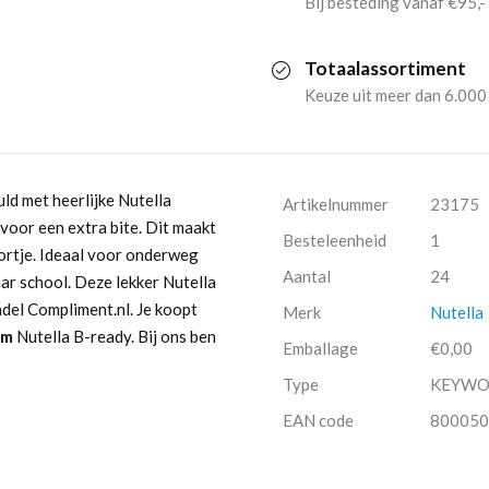
Bij besteding vanaf €95,-
pack
Totaalassortiment
(24
Keuze uit meer dan 6.000
stuks)
aantal
ld met heerlijke Nutella
Artikelnummer
23175
voor een extra bite. Dit maakt
Besteleenheid
1
ortje. Ideaal voor onderweg
Aantal
24
ar school. Deze lekker Nutella
ndel Compliment.nl. Je koopt
Merk
Nutella
am
Nutella B-ready. Bij ons ben
Emballage
€0,00
Type
KEYW
EAN code
800050