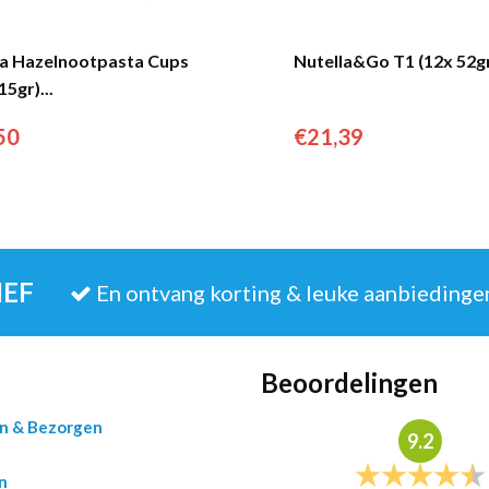
la Hazelnootpasta Cups
Nutella&Go T1 (12x 52gr)
15gr)...
50
€
21,39
IEF
En ontvang korting & leuke aanbiedinge
Beoordelingen
en & Bezorgen
9.2
n