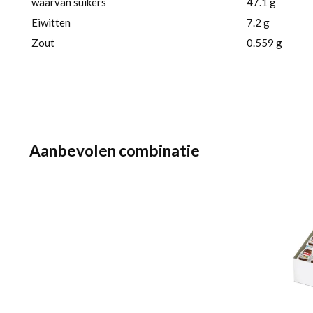
waarvan suikers
47.1 g
Eiwitten
7.2 g
Zout
0.559 g
Aanbevolen combinatie