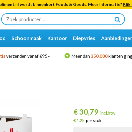
liment.nl wordt binnenkort Foods & Goods. Meer informatie?
Klik 
Zoeken
naar:
od
Schoonmaak
Kantoor
Diepvries
Aanbiedinge
tis
verzenden vanaf €95,-
Meer dan
350.000
klanten ging
€
30,79
incl.btw
€ 1,28
per stuk