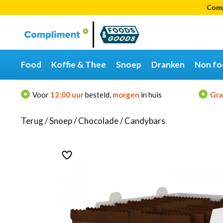
Comp
Categorieën
Merken
Food
Koffie & Thee
Snoep
Dranken
Non fo
Voor
12:00 uur
besteld,
morgen
in huis
Gra
Terug
/
Snoep
/
Chocolade
/
Candybars