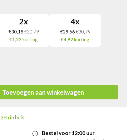
2
x
4
x
€
30,18
€
30,79
€
29,56
€
30,79
€1,22
korting
€4,92
korting
Toevoegen aan winkelwagen
gen in huis
Bestel voor 12:00 uur