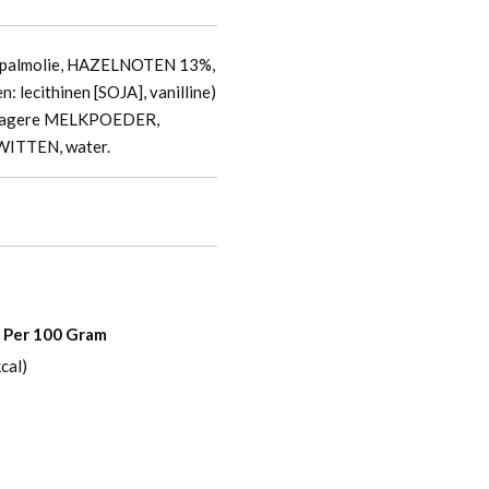
 palmolie, HAZELNOTEN 13%,
ecithinen [SOJA], vanilline)
 magere MELKPOEDER,
WITTEN, water.
Per 100 Gram
cal)