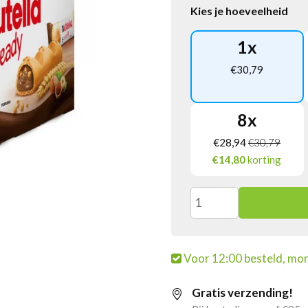
Kies je hoeveelheid
1
x
€
30,79
8
x
€
28,94
€
30,79
€14,80
korting
Nutella
B-
Voor 12:00 besteld, mor
ready
Gratis verzending!
2-