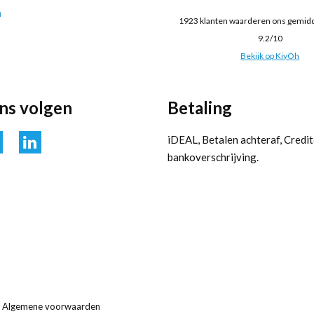
n
1923
klanten waarderen ons gemid
9.2
/
10
Bekijk op KiyOh
ons volgen
Betaling
iDEAL, Betalen achteraf, Credit
bankoverschrijving.
Algemene voorwaarden