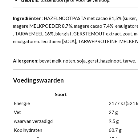
Gebruik:
tussendoortje of voor de verkoop.
Ingrediënten
: HAZELNOOTPASTA met cacao 81,5% (suiker,
magere MELKPOEDER 8,7%, magere cacao 7,4%, emulgatoren: l
, TARWEMEEL 16%, biergist, GERSTEMOUT extract, zout,
emulgatoren: lecithinen [SOJA], TARWEPROTEÏNE, MELKEI
Allergenen:
bevat melk, noten, soja, gerst, hazelnoot, tarwe.
Voedingswaarden
Soort
Energie
2177 kJ (521 k
Vet
27 g
waarvan verzadigd
9.5 g
Koolhydraten
60.7 g