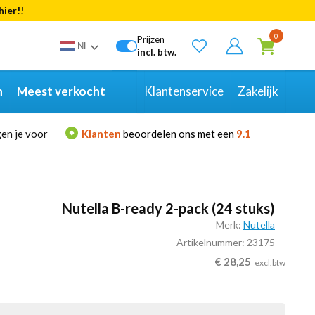
hier!!
Bekijk alle resultaten
0
Prijzen
NL
incl. btw.
n
Meest verkocht
Klantenservice
Zakelijk
en je voor
Klanten
beoordelen ons met een
9.1
Nutella B-ready 2-pack (24 stuks)
Merk:
Nutella
Artikelnummer: 23175
€
28,25
excl.btw